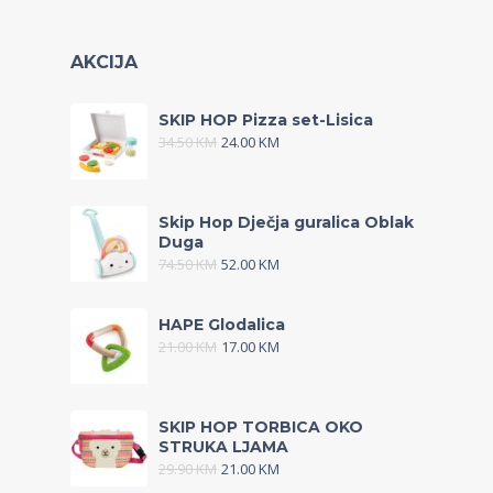
AKCIJA
SKIP HOP Pizza set-Lisica
34.50
KM
24.00
KM
Skip Hop Dječja guralica Oblak
Duga
74.50
KM
52.00
KM
HAPE Glodalica
21.00
KM
17.00
KM
SKIP HOP TORBICA OKO
STRUKA LJAMA
29.90
KM
21.00
KM