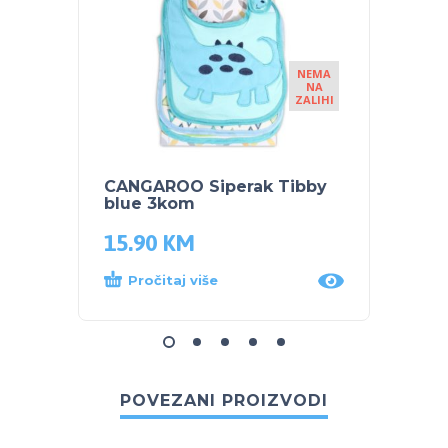
NEMA
NA
ZALIHI
CANGAROO Siperak Tibby
CANGA
blue 3kom
rukav
15.90
KM
8.50
Pročitaj više
Dod
POVEZANI PROIZVODI