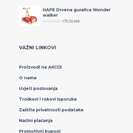
HAPE Drvena guralica Wonder
walker
219.00
KM
175.50
KM
VAŽNI LINKOVI
Proizvodi na AKCIJI
O nama
Uvjeti poslovanja
Troškovi i rokovi isporuke
Zaštita privatnosti podataka
Načini plaćanja
Promotivni kuponi