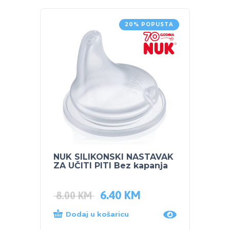
20% POPUSTA
NUK SILIKONSKI NASTAVAK
NUK 
ZA UČITI PITI Bez kapanja
IZDAJ
FC+
6.40
KM
8.00
KM
275.
Dodaj u košaricu
Proč