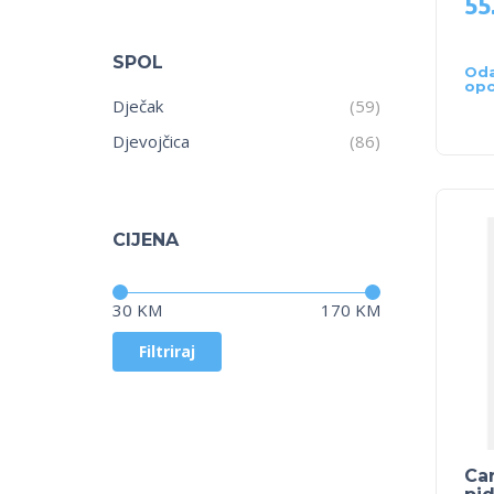
55
SPOL
Oda
opc
Dječak
(59)
Djevojčica
(86)
CIJENA
Cijena:
—
30 KM
170 KM
Filtriraj
Car