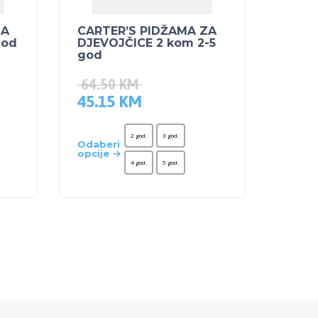
ZA
CARTER’S PIDŽAMA ZA
god
DJEVOJČICE 2 kom 2-5
god
64.50
KM
45.15
KM
2 god.
3 god.
Odaberi
opcije
4 god.
5 god.