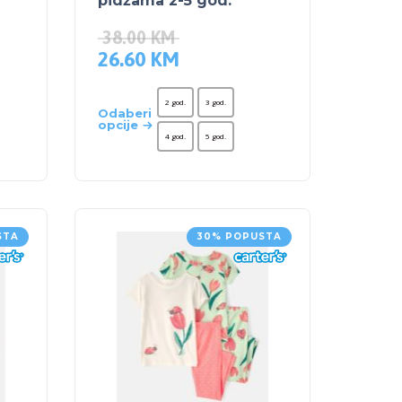
pidžama 2-5 god.
38.00
KM
26.60
KM
2 god.
3 god.
Odaberi
opcije
4 god.
5 god.
STA
30% POPUSTA