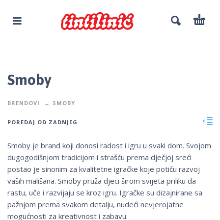
Smoby
BRENDOVI
SMOBY
POREDAJ OD ZADNJEG
Smoby je brand koji donosi radost i igru u svaki dom. Svojom
dugogodišnjom tradicijom i strašću prema dječjoj sreći
postao je sinonim za kvalitetne igračke koje potiču razvoj
vaših mališana. Smoby pruža djeci širom svijeta priliku da
rastu, uče i razvijaju se kroz igru. Igračke su dizajnirane sa
pažnjom prema svakom detalju, nudeći nevjerojatne
mogućnosti za kreativnost i zabavu.