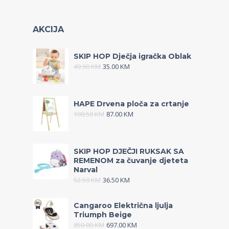
AKCIJA
SKIP HOP Dječja igračka Oblak
49.90
KM
35.00
KM
HAPE Drvena ploča za crtanje
108.50
KM
87.00
KM
SKIP HOP DJEČJI RUKSAK SA
REMENOM za čuvanje djeteta
Narval
52.50
KM
36.50
KM
Cangaroo Električna ljulja
Triumph Beige
850.00
KM
697.00
KM