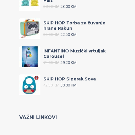
Pals
28.50
KM
23.00
KM
SKIP HOP Torba za čuvanje
hrane Rakun
32.00
KM
22.50
KM
INFANTINO Muzički vrtuljak
Carousel
74.00
KM
59.20
KM
SKIP HOP Siperak Sova
42.50
KM
30.00
KM
VAŽNI LINKOVI