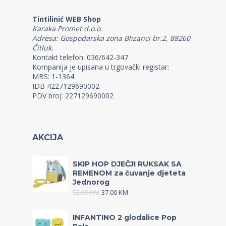
Tintilinić WEB Shop
Karaka Promet d.o.o.
Adresa: Gospodarska zona Blizanci br.2, 88260
Čitluk.
Kontakt telefon: 036/642-347
Kompanija je upisana u trgovački registar:
MBS: 1-1364
IDB 4227129690002
PDV broj: 227129690002
AKCIJA
SKIP HOP DJEČJI RUKSAK SA
REMENOM za čuvanje djeteta
Jednorog
52.50
KM
37.00
KM
INFANTINO 2 glodalice Pop