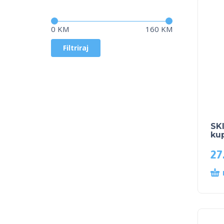
Cijena:
—
0 KM
160 KM
Filtriraj
SK
ku
27