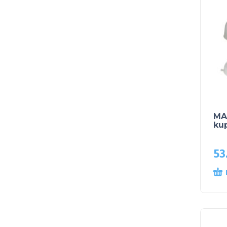
MA
ku
53