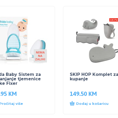
NEMA
NA
ZALIHI
da Baby Sistem za
SKIP HOP Komplet z
anjanje tjemenice
kupanje
ke Fixer
.95
KM
149.50
KM
Pročitaj više
Dodaj u košaricu