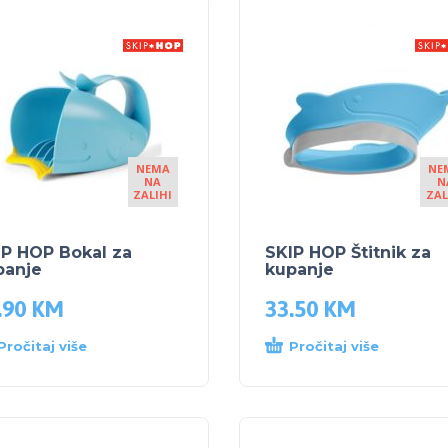
NEMA
NE
NA
N
ZALIHI
ZAL
IP HOP Bokal za
SKIP HOP Štitnik za
panje
kupanje
.90
KM
33.50
KM
Pročitaj više
Pročitaj više