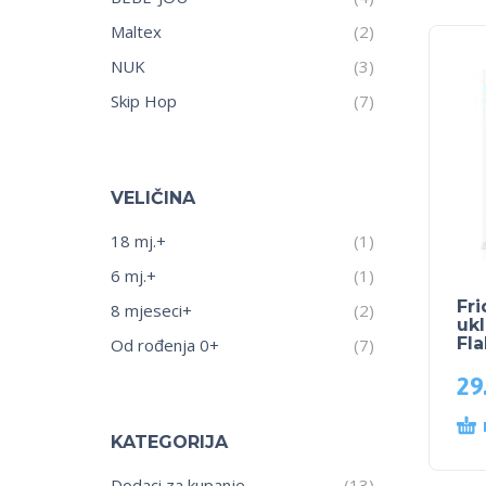
Maltex
(2)
NUK
(3)
Skip Hop
(7)
VELIČINA
18 mj.+
(1)
6 mj.+
(1)
Fri
8 mjeseci+
(2)
ukl
Fla
Od rođenja 0+
(7)
29
KATEGORIJA
Dodaci za kupanje
(13)