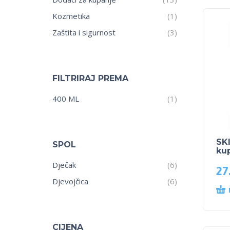
Kozmetika
(1)
Zaštita i sigurnost
(3)
FILTRIRAJ PREMA
400 ML
(1)
SK
SPOL
ku
Dječak
(6)
27
Djevojčica
(6)
CIJENA