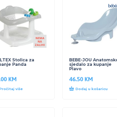
NEMA
NA
ZALIHI
LTEX Stolica za
BEBE-JOU Anatomsk
panje Panda
sjedalo za kupanje
Plavo
.00
KM
46.50
KM
Pročitaj više
Dodaj u košaricu