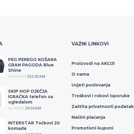
A
VAŽNI LINKOVI
PEG PEREGO KOŠARA
Proizvodi na AKCIJI
GRAN PAGODA Blue
Shine
O nama
690.50
KM
552.00
KM
Uvjeti poslovanja
SKIP HOP DJEČJA
Troškovi i rokovi isporuke
IGRAČKA telefon sa
ogledalom
Zaštita privatnosti podata
42.00
KM
29.50
KM
Načini plaćanja
INTERSTAR Točkovi 20
Promotivni kuponi
komada