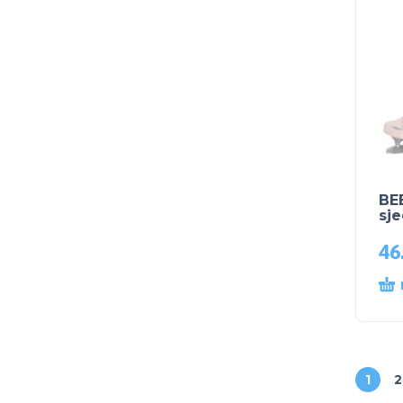
BE
sje
46
1
2