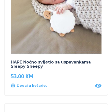
HAPE Noćno svijetlo sa uspavankama
Sleepy Sheepy
53.00
KM
Dodaj u košaricu