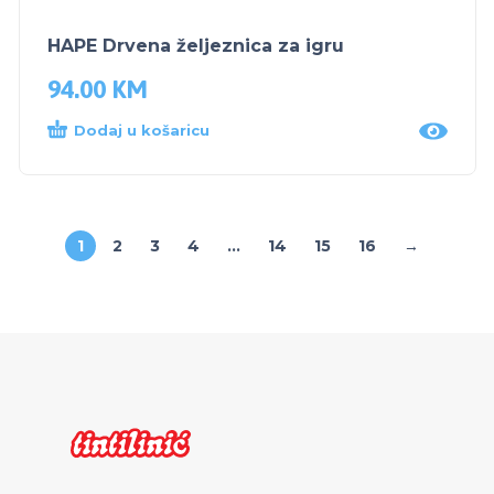
HAPE Drvena željeznica za igru
94.00
KM
Dodaj u košaricu
1
2
3
4
…
14
15
16
→