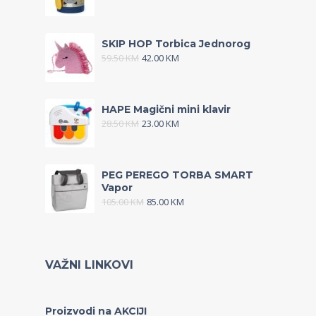
SKIP HOP Torbica Jednorog
59.50
KM
42.00
KM
HAPE Magični mini klavir
28.50
KM
23.00
KM
PEG PEREGO TORBA SMART
Vapor
105.00
KM
85.00
KM
VAŽNI LINKOVI
Proizvodi na AKCIJI