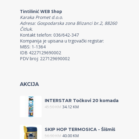
Tintilinić WEB Shop
Karaka Promet d.o.o.
Adresa: Gospodarska zona Blizanci br.2, 88260
Čitluk.
Kontakt telefon: 036/642-347
Kompanija je upisana u trgovački registar:
MBS: 1-1364
IDB 4227129690002
PDV broj: 227129690002
AKCIJA
INTERSTAR Točkovi 20 komada
45.50
KM
34.12
KM
SKIP HOP TERMOSICA - Šišmiš
56.90
KM
40.00
KM