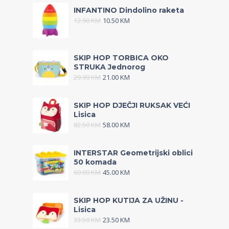
INFANTINO Dindolino raketa
12.90
KM
10.50
KM
SKIP HOP TORBICA OKO
STRUKA Jednorog
29.90
KM
21.00
KM
SKIP HOP DJEČJI RUKSAK VEĆI
Lisica
82.50
KM
58.00
KM
INTERSTAR Geometrijski oblici
50 komada
60.00
KM
45.00
KM
SKIP HOP KUTIJA ZA UŽINU -
Lisica
33.50
KM
23.50
KM