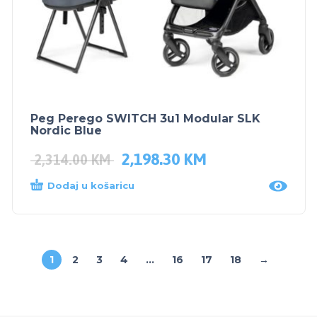
Peg Perego SWITCH 3u1 Modular SLK
Nordic Blue
2,198.30
KM
2,314.00
KM
Dodaj u košaricu
1
2
3
4
…
16
17
18
→