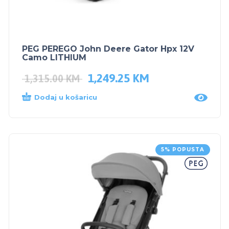
PEG PEREGO John Deere Gator Hpx 12V
Camo LITHIUM
1,249.25
KM
1,315.00
KM
Dodaj u košaricu
5% POPUSTA