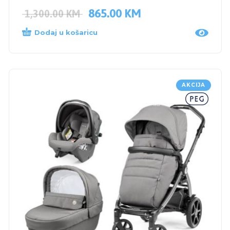
865.00
KM
1,300.00
KM
Dodaj u košaricu
AKCIJA