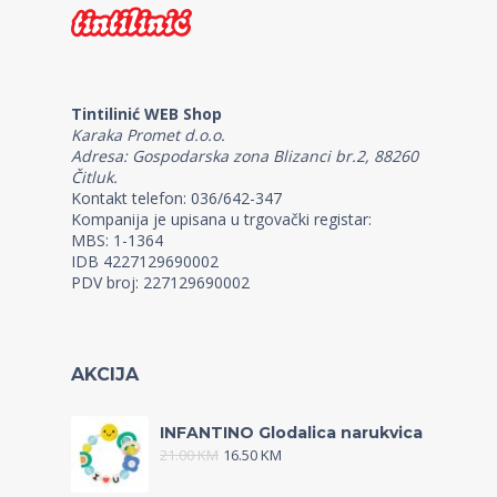
Tintilinić WEB Shop
Karaka Promet d.o.o.
Adresa: Gospodarska zona Blizanci br.2, 88260
Čitluk.
Kontakt telefon: 036/642-347
Kompanija je upisana u trgovački registar:
MBS: 1-1364
IDB 4227129690002
PDV broj: 227129690002
AKCIJA
INFANTINO Glodalica narukvica
21.00
KM
16.50
KM