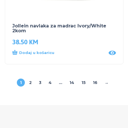
Jollein navlaka za madrac Ivory/White
2kom
38.50
KM
Dodaj u košaricu
1
2
3
4
…
14
15
16
→