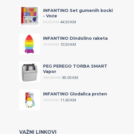
INFANTINO Set gumenih kocki
- Voće
56.00
KM
44.50
KM
INFANTINO Dindolino raketa
12.90
KM
10.50
KM
PEG PEREGO TORBA SMART
Vapor
105.00
KM
85.00
KM
INFANTINO Glodalica prsten
14.50
KM
11.60
KM
VAŽNI LINKOVI