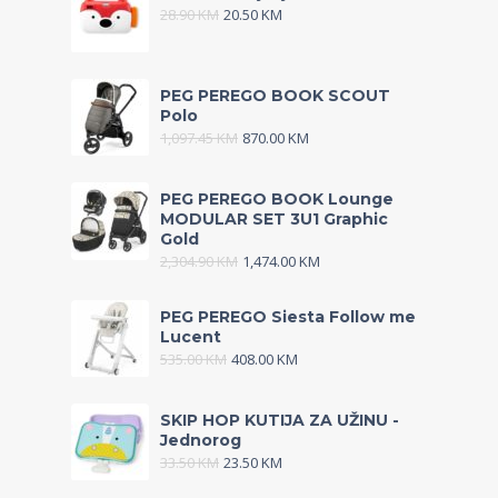
28.90
KM
20.50
KM
PEG PEREGO BOOK SCOUT
Polo
1,097.45
KM
870.00
KM
PEG PEREGO BOOK Lounge
MODULAR SET 3U1 Graphic
Gold
2,304.90
KM
1,474.00
KM
PEG PEREGO Siesta Follow me
Lucent
535.00
KM
408.00
KM
SKIP HOP KUTIJA ZA UŽINU -
Jednorog
33.50
KM
23.50
KM