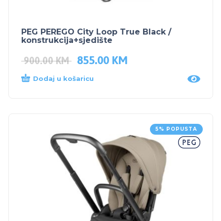
PEG PEREGO City Loop True Black /
konstrukcija+sjedište
855.00
KM
900.00
KM
Dodaj u košaricu
5% POPUSTA