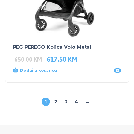
PEG PEREGO Kolica Volo Metal
617.50
KM
650.00
KM
Dodaj u košaricu
1
2
3
4
→