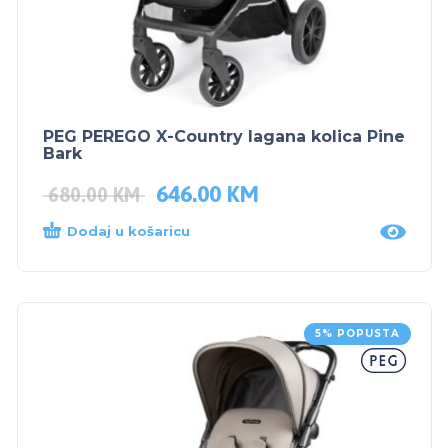
PEG PEREGO X-Country lagana kolica Pine
Bark
646.00
KM
680.00
KM
Dodaj u košaricu
5% POPUSTA