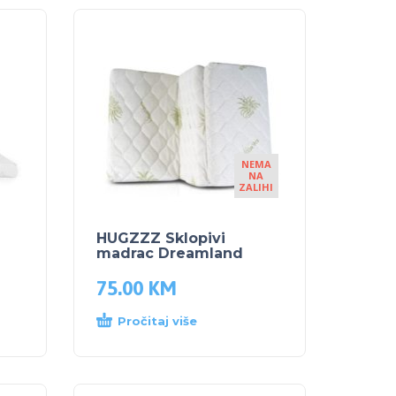
NEMA
NA
ZALIHI
HUGZZZ Sklopivi
madrac Dreamland
75.00
KM
Pročitaj više