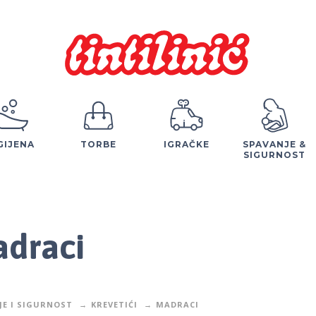
GIJENA
TORBE
IGRAČKE
SPAVANJE &
SIGURNOST
draci
JE I SIGURNOST
KREVETIĆI
MADRACI