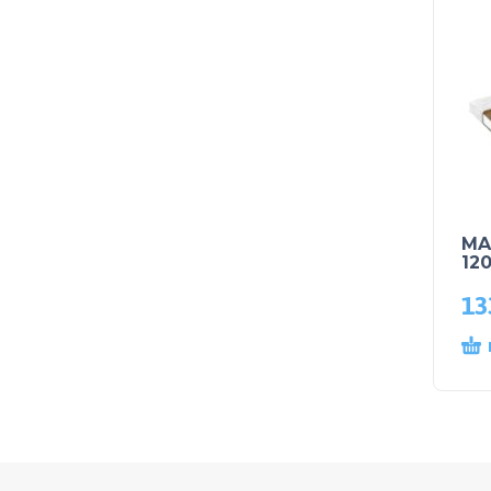
MA
12
13