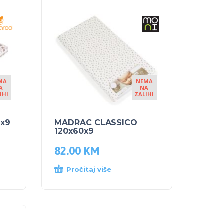
MA
NEMA
A
NA
IHI
ZALIHI
0x9
MADRAC CLASSICO
120x60x9
82.00
KM
Pročitaj više