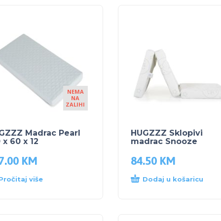
NEMA
NA
ZALIHI
GZZZ Madrac Pearl
HUGZZZ Sklopivi
 x 60 x 12
madrac Snooze
7.00
KM
84.50
KM
Pročitaj više
Dodaj u košaricu