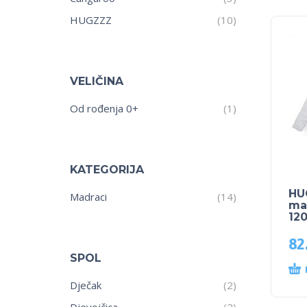
HUGZZZ
(10)
VELIČINA
Od rođenja 0+
(1)
KATEGORIJA
HU
Madraci
(14)
ma
12
82
SPOL
Dječak
(2)
Djevojčica
(2)