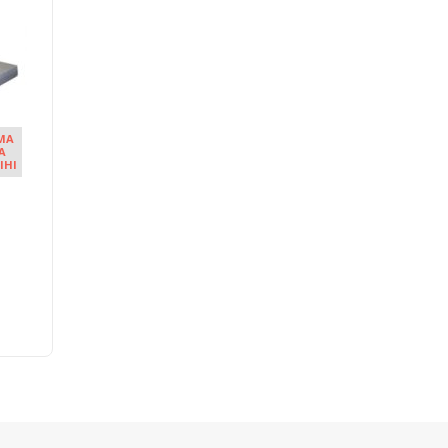
MA
A
IHI