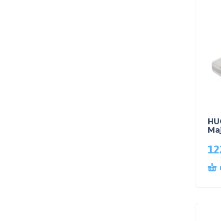
HU
Ma
12