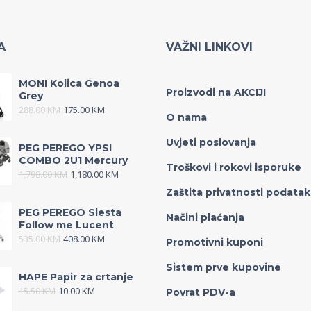
A
VAŽNI LINKOVI
MONI Kolica Genoa
Proizvodi na AKCIJI
Grey
288.00
KM
175.00
KM
O nama
Uvjeti poslovanja
PEG PEREGO YPSI
COMBO 2U1 Mercury
Troškovi i rokovi isporuke
1,798.00
KM
1,180.00
KM
Zaštita privatnosti podata
PEG PEREGO Siesta
Načini plaćanja
Follow me Lucent
535.00
KM
408.00
KM
Promotivni kuponi
Sistem prve kupovine
HAPE Papir za crtanje
15.50
KM
10.00
KM
Povrat PDV-a