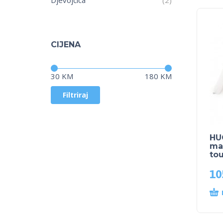
CIJENA
Cijena:
—
30 KM
180 KM
Filtriraj
HU
ma
to
10