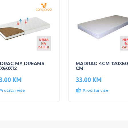
NEMA
NE
NA
N
ZALIHI
ZAL
DRAC MY DREAMS
MADRAC 4CM 120X60
0X60X12
CM
3.00
KM
33.00
KM
Pročitaj više
Pročitaj više