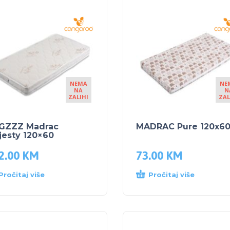
NEMA
NE
NA
N
ZALIHI
ZAL
GZZZ Madrac
MADRAC Pure 120x6
jesty 120×60
2.00
KM
73.00
KM
Pročitaj više
Pročitaj više