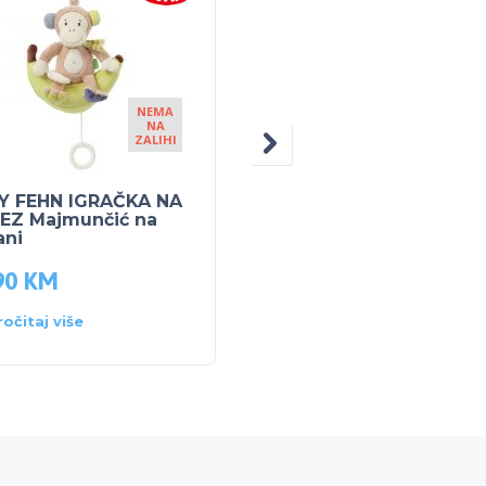
NEMA
NA
ZALIHI
Y FEHN IGRAČKA NA
TIGEX ZAŠTITA ZA
EZ Majmunčić na
PRSTE
ani
90
KM
6.50
KM
ročitaj više
Dodaj u košaricu