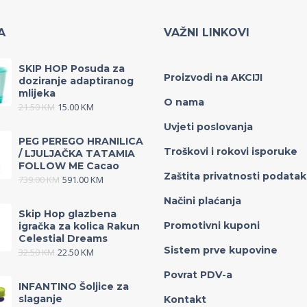
A
VAŽNI LINKOVI
SKIP HOP Posuda za
Proizvodi na AKCIJI
doziranje adaptiranog
mlijeka
O nama
21.50
KM
15.00
KM
Uvjeti poslovanja
PEG PEREGO HRANILICA
Troškovi i rokovi isporuke
/ LJULJAČKA TATAMIA
FOLLOW ME Cacao
Zaštita privatnosti podata
739.00
KM
591.00
KM
Načini plaćanja
Skip Hop glazbena
Promotivni kuponi
igračka za kolica Rakun
Celestial Dreams
Sistem prve kupovine
32.50
KM
22.50
KM
Povrat PDV-a
INFANTINO Šoljice za
slaganje
Kontakt