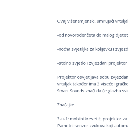
Ovaj višenamjenski, umirujući vrtulja
-od novorođenčeta do malog djeteta
-noćna svjetiljka za kolijevku i zvje
-stolno svjetlo i zvjezdani projektor
Projektor osvjetljava sobu zvjezdan
vrtuljak također ima 3 viseće igračk
Smart Sounds znači da će glazba svi
Značajke
3-u-1: mobilni krevetić, projektor za 
Pametni senzor zvukova koji automa