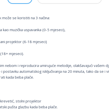
k može se koristiti na 3 načina:
 kao muzička uspavanka (0-5 mjeseci),
zdani projektor (6-18 mjeseci)
 (18+ mjeseci).
im nebom i reproducira umirujuće melodije, olakšavajući vašem dj
e i postavku automatskog isključivanja na 20 minuta, tako da se i v
rati kada beba plače.
krevetić, stolni projektor
tski pušta glazbu kada beba plače.