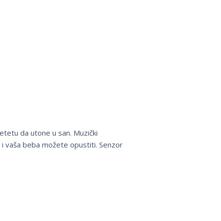
etetu da utone u san. Muzički
i i vaša beba možete opustiti. Senzor