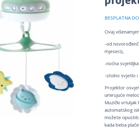
BESPLATNA DOS
Ovaj višenamjens
-od novorođenče
mjeseci),
-noćna svjetiljk
-stolno svjetlo 
Projektor osvje
umirujuće melodi
Muzički vrtuljak
automatskog iskl
možete opustiti.
kada beba plače