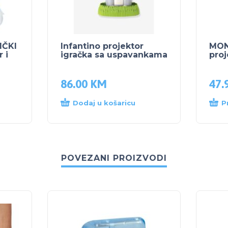
IČKI
Infantino projektor
MONI
 i
igračka sa uspavankama
proj
86.00
KM
47.
Dodaj u košaricu
P
POVEZANI PROIZVODI