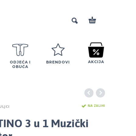
AKCIJA
ODJEĆA I
BRENDOVI
OBUĆA
NA ZALIHI
ULJCI
INO 3 u 1 Muzički
tor