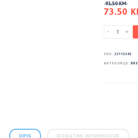
91.50
KM
73.50
K
-
+
SKU:
22115345
KATEGORIJE:
BR
OPIS
DODATNE INFORMACIJE