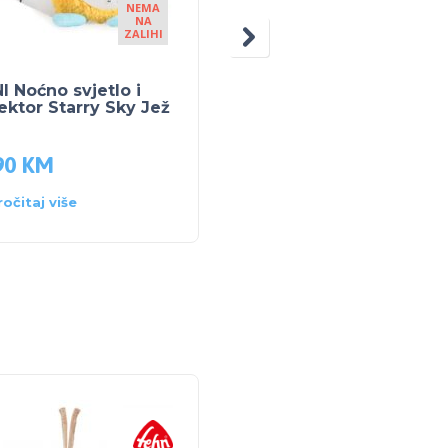
NEMA
NA
ZALIHI
 Noćno svjetlo i
INFANTINO 3U1 MUZIČ
ektor Starry Sky Jež
VRTULJAK, projektor i
noćno svjetlo-Bež
90
KM
91.50
KM
ročitaj više
Dodaj u košaricu