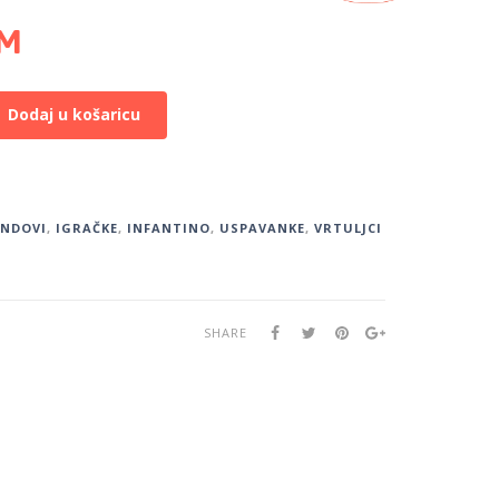
M
Dodaj u košaricu
ENDOVI
,
IGRAČKE
,
INFANTINO
,
USPAVANKE
,
VRTULJCI
SHARE