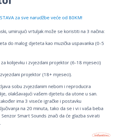
TAVA za sve narudžbe veće od 80KM!
ki, umirujući vrtuljak može se koristiti na 3 načina:
ta do malog djeteta kao muzička uspavanka (0-5
a za kolijevku i zvjezdani projektor (6-18 mjeseci)
i zvjezdani projektor (18+ mjeseci).
tljava sobu zvjezdanim nebom i reproducira
je, olakšavajući vašem djetetu da utone u san.
 također ima 3 viseće igračke i postavku
jučivanja na 20 minuta, tako da se i vi i vaša beba
 Senzor Smart Sounds znači da će glazba svirati
.