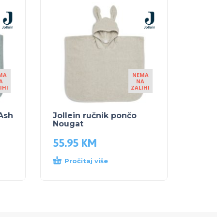
MA
NEMA
A
NA
IHI
ZALIHI
 Ash
Jollein ručnik pončo
Nougat
55.95
KM
Pročitaj više