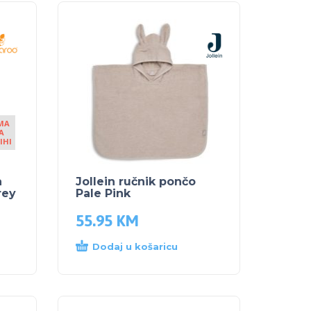
MA
A
IHI
a
Jollein ručnik pončo
rey
Pale Pink
55.95
KM
Dodaj u košaricu