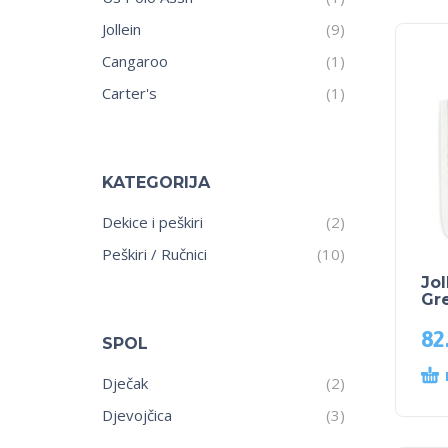
Jollein
(9)
Cangaroo
(1)
Carter's
(1)
KATEGORIJA
Dekice i peškiri
(2)
Peškiri / Ručnici
(10)
Jol
Gr
82
SPOL
Dječak
(2)
Djevojčica
(3)