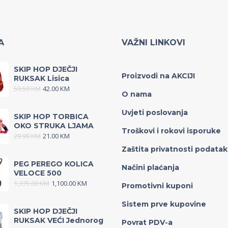
A
VAŽNI LINKOVI
SKIP HOP DJEČJI
Proizvodi na AKCIJI
RUKSAK Lisica
59.50
KM
42.00
KM
O nama
Uvjeti poslovanja
SKIP HOP TORBICA
OKO STRUKA LJAMA
Troškovi i rokovi isporuke
29.90
KM
21.00
KM
Zaštita privatnosti podata
PEG PEREGO KOLICA
Načini plaćanja
VELOCE 500
1,375.00
KM
1,100.00
KM
Promotivni kuponi
Sistem prve kupovine
SKIP HOP DJEČJI
RUKSAK VEĆI Jednorog
Povrat PDV-a