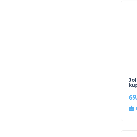
Jol
kup
69