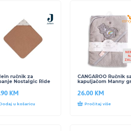
NE
N
ZAL
lein ručnik za
CANGAROO Ručnik s
anje Nostalgic Ride
kapuljačom Manny g
.90
KM
26.00
KM
Dodaj u košaricu
Pročitaj više