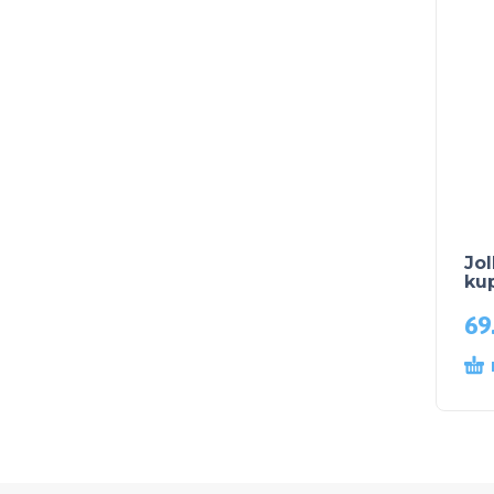
Jol
kup
69