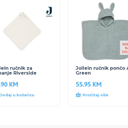
NE
N
ZAL
lein ručnik za
Jollein ručnik pončo
anje Riverside
Green
.90
KM
55.95
KM
Dodaj u košaricu
Pročitaj više