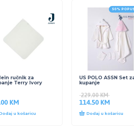
50% POPU
lein ručnik za
US POLO ASSN Set z
anje Terry Ivory
kupanje
229.00
KM
.00
KM
114.50
KM
Dodaj u košaricu
Dodaj u košaricu