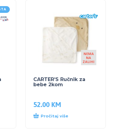
STA
NEMA
NA
ZALIHI
a
CARTER’S Ručnik za
bebe 2kom
52.00
KM
Pročitaj više