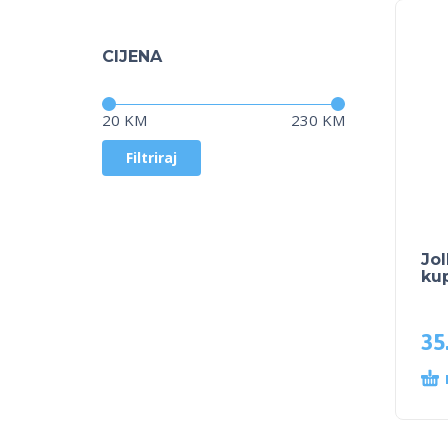
CIJENA
Cijena:
—
20 KM
230 KM
Filtriraj
Jol
kup
35