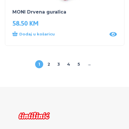
MONI Drvena guralica
58.50
KM
Dodaj u košaricu
1
2
3
4
5
→