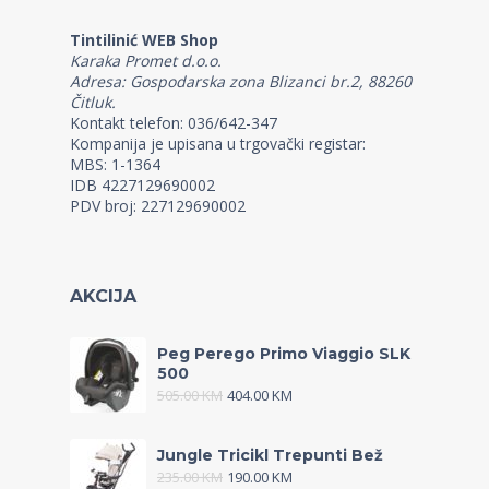
Tintilinić WEB Shop
Karaka Promet d.o.o.
Adresa: Gospodarska zona Blizanci br.2, 88260
Čitluk.
Kontakt telefon: 036/642-347
Kompanija je upisana u trgovački registar:
MBS: 1-1364
IDB 4227129690002
PDV broj: 227129690002
AKCIJA
Peg Perego Primo Viaggio SLK
500
505.00
KM
404.00
KM
Jungle Tricikl Trepunti Bež
235.00
KM
190.00
KM