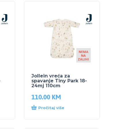
NEMA
NA
ZALIHI
Jollein vreća za
-
spavanje Tiny Park 18-
24mj 110cm
110.00
KM
Pročitaj više