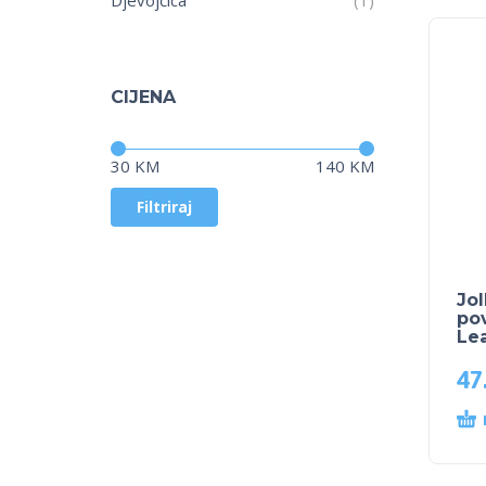
CIJENA
Cijena:
—
30 KM
140 KM
Filtriraj
Jol
pov
Le
47