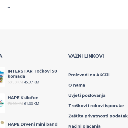
→
A
VAŽNI LINKOVI
INTERSTAR Točkovi 50
Proizvodi na AKCIJI
komada
60.50
KM
45.37
KM
O nama
Uvjeti poslovanja
HAPE Ksilofon
76.00
KM
61.00
KM
Troškovi i rokovi isporuke
Zaštita privatnosti podata
HAPE Drveni mini band
Načini plaćanja