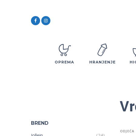
OPREMA
HRANJENJE
HI
Vr
BREND
ODJEĆA 
Jollein
(24)