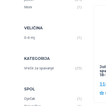
Moni
(1)
VELIČINA
0-6 mj
(1)
KATEGORIJA
Jol
Vreće za spavanje
(25)
sp
18
11
SPOL
Dječak
(1)
Djevojčica
(1)