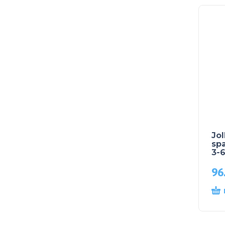
Jol
spa
3-
96