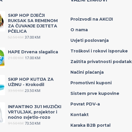
SKIP HOP DJEČJI
Proizvodi na AKCIJI
RUKSAK SA REMENOM
ZA ČUVANJE DJETETA
O nama
PČELICA
52.50
KM
37.00
KM
Uvjeti poslovanja
Troškovi i rokovi isporuke
HAPE Drvena slagalica
21.00
KM
17.00
KM
Zaštita privatnosti podata
Načini plaćanja
SKIP HOP KUTIJA ZA
Promotivni kuponi
UŽINU - Krokodil
33.50
KM
23.50
KM
Sistem prve kupovine
Povrat PDV-a
INFANTINO 3U1 MUZIČKI
VRTULJAK, projektor i
Kontakt
noćno svjetlo-rozo
91.50
KM
73.50
KM
Karaka B2B portal