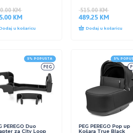
0.00
KM
515.00
KM
5.00
KM
489.25
KM
Dodaj u košaricu
Dodaj u košaricu
5% POPUSTA
5% POPU
G PEREGO Duo
PEG PEREGO Pop up
pter za City Loop
Košara True Black