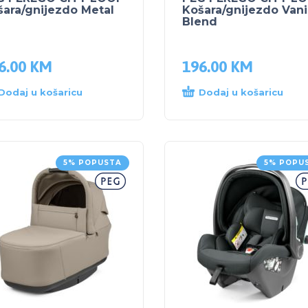
šara/gnijezdo Metal
Košara/gnijezdo Vani
Blend
6.00
KM
196.00
KM
Dodaj u košaricu
Dodaj u košaricu
5% POPUSTA
5% POPU