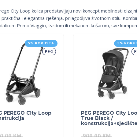
ego City Loop kolica predstavljaju novi koncept mobilnosti dizajnir
praktična i elegantna rješenja, prilagodljiva životnom stilu. Kombi
dalicom Primo Viaggio, tvrdom ili mekanom košarom, sve komponen
5% POPUSTA
5% POPU
G PEREGO City Loop
PEG PEREGO City Lo
strukcija
True Black /
konstrukcija+sjedišt
0.00
KM
900.00
KM