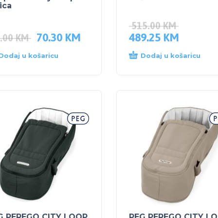
ica
515.00
KM
70.30
KM
489.25
KM
.00
KM
Dodaj u košaricu
Dodaj u košaricu
G PEREGO CITY LOOP
PEG PEREGO CITY L