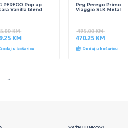
G PEREGO Pop up
Peg Perego Primo
ara Vanilla blend
Viaggio SLK Metal
5.00
KM
495.00
KM
9.25
KM
470.25
KM
Dodaj u košaricu
Dodaj u košaricu
→
A
VAŽNI LINKOVI