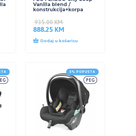
lla
Vanilla blend /
konstrukcija+korpa
935.00
KM
888.25
KM
Dodaj u košaricu
STA
5% POPUSTA