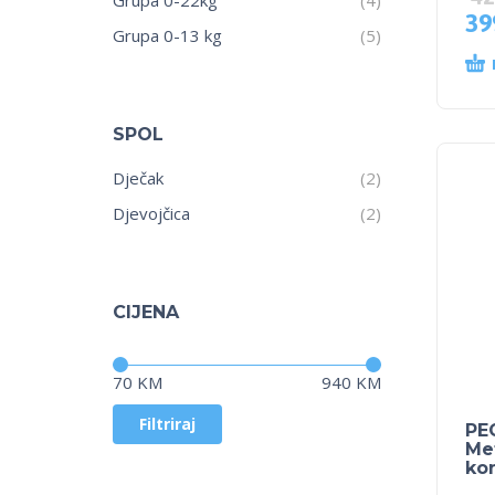
39
Grupa 0-13 kg
(5)
SPOL
Dječak
(2)
Djevojčica
(2)
CIJENA
Cijena:
—
70 KM
940 KM
Filtriraj
PE
Met
kon