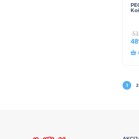
PE
Koš
51
48
1
2
AKCIJ