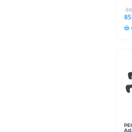
90
85
PE
Ada