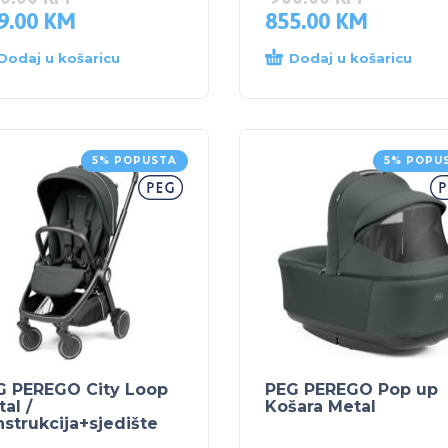
9.00
KM
855.00
KM
Dodaj u košaricu
Dodaj u košaricu
5% POPUSTA
5% POPU
G PEREGO City Loop
PEG PEREGO Pop up
al /
Košara Metal
strukcija+sjedište