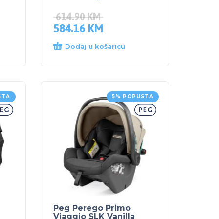
614.90
KM
584.16
KM
Dodaj u košaricu
STA
5% POPUSTA
Peg Perego Primo
Viaggio SLK Vanilla