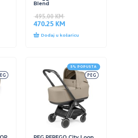
Blend
495.00
KM
470.25
KM
Dodaj u košaricu
5% POPUSTA
OOP
PEG PEREGO City Loop