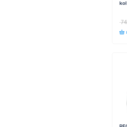
kol
74
PE