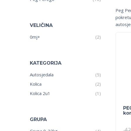
Peg Per
pokretu 
autosje
VELIČINA
0mj+
(2)
KATEGORIJA
Autosjedala
(5)
Kolica
(2)
Kolica 2u1
(1)
PE
kon
GRUPA
42
Grupa 0-22kg
(4)