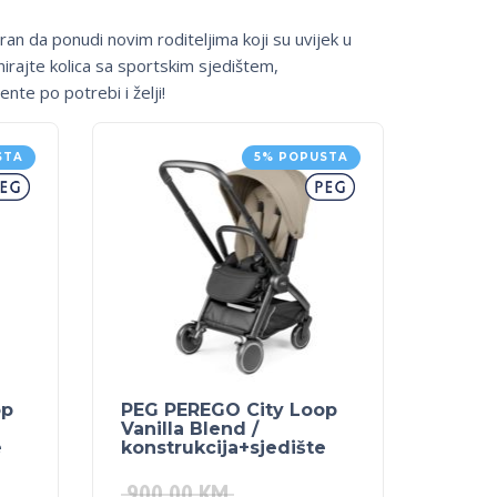
an da ponudi novim roditeljima koji su uvijek u
nirajte kolica sa sportskim sjedištem,
te po potrebi i želji!
STA
5% POPUSTA
op
PEG PEREGO City Loop
Vanilla Blend /
e
konstrukcija+sjedište
900.00
KM