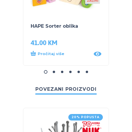
ZALIHI
HAPE Sorter oblika
HAPE 
41.00
KM
66.0
Pročitaj više
Dod
POVEZANI PROIZVODI
20% POPUSTA