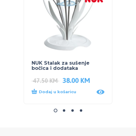
NUK Stalak za sušenje
PEG P
bočica i dodataka
TIGR
38.00
KM
47.50
KM
312.
Dodaj u košaricu
Dod