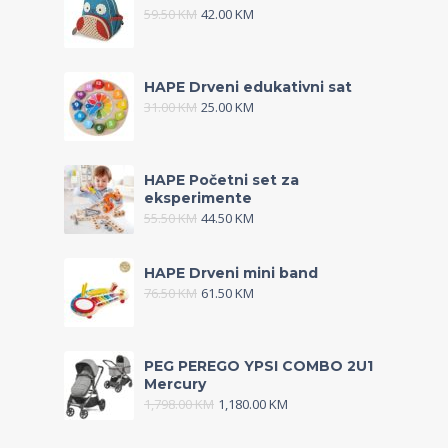
59.50
KM
42.00
KM
HAPE Drveni edukativni sat
31.00
KM
25.00
KM
HAPE Početni set za
eksperimente
55.50
KM
44.50
KM
HAPE Drveni mini band
76.50
KM
61.50
KM
PEG PEREGO YPSI COMBO 2U1
Mercury
1,798.00
KM
1,180.00
KM