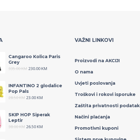
A
VAŽNI LINKOVI
Cangaroo Kolica Paris
Proizvodi na AKCIJI
Grey
335.00
KM
230.00
KM
O nama
Uvjeti poslovanja
INFANTINO 2 glodalice
Pop Pals
Troškovi i rokovi isporuke
28.50
KM
23.00
KM
Zaštita privatnosti podata
SKIP HOP Siperak
Načini plaćanja
Leptir
38.00
KM
26.50
KM
Promotivni kuponi
Sistem prve kupovine