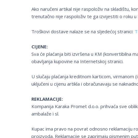
Ako naručeni artikal nije raspoloživ na skladištu, k
trenutačno nije raspoloživ te ga izvijestiti o roku u 
Troškovi dostave nalaze se na sljedećoj stranici:
T
CIJENE:
Sva će plaćanja biti izvršena u KM (konvertibilna ma
obavljanja kupovine na Internetskoj stranici.
U slučaju plaćanja kreditnom karticom, virmanom (i
uključeni u cijenu artikla i obračunavaju se naknadno
REKLAMACIJE:
Kompanija Karaka Promet d.o.o. prihvaća sve obli
ambalaže i sl.
Kupac ima pravo na povrat odnosno reklamaciju rob
proizvoda. Reklamacije se zaprimaju pismenim pu