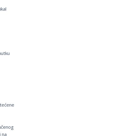
ikal
nutku
štećene
ručenog
i na