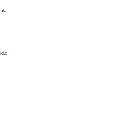
uk.
udu: