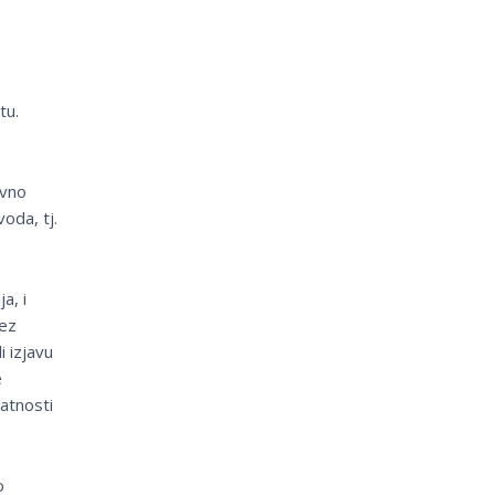
tu.
ovno
oda, tj.
a, i
bez
i izjavu
e
atnosti
o