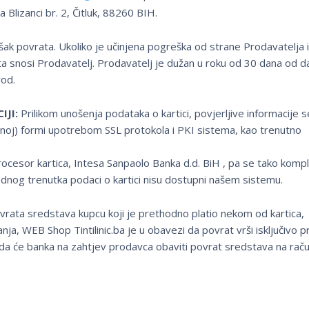
izanci br. 2, Čitluk, 88260 BIH.
šak povrata. Ukoliko je učinjena pogreška od strane Prodavatelja il
ta snosi Prodavatelj. Prodavatelj je dužan u roku od 30 dana od d
vod.
IJI:
Prilikom unošenja podataka o kartici, povjerljive informacije s
noj) formi upotrebom SSL protokola i PKI sistema, kao trenutno
rocesor kartica, Intesa Sanpaolo Banka d.d. BiH , pa se tako komp
ednog trenutka podaci o kartici nisu dostupni našem sistemu.
ovrata sredstava kupcu koji je prethodno platio nekom od kartica,
aćanja, WEB Shop Tintilinic.ba je u obavezi da povrat vrši isključivo 
da će banka na zahtjev prodavca obaviti povrat sredstava na rač