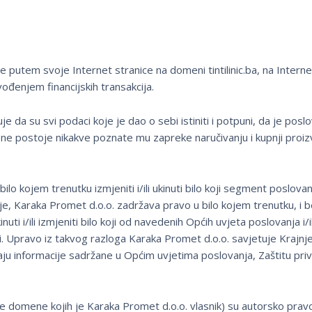
 putem svoje Internet stranice na domeni tintilinic.ba, na Interne
ođenjem financijskih transakcija.
e da su svi podaci koje je dao o sebi istiniti i potpuni, da je posl
 ne postoje nikakve poznate mu zapreke naručivanju i kupnji proizv
 kojem trenutku izmjeniti i/ili ukinuti bilo koji segment poslovanj
je, Karaka Promet d.o.o. zadržava pravo u bilo kojem trenutku, i 
ti i/ili izmjeniti bilo koji od navedenih Općih uvjeta poslovanja i/il
ziji. Upravo iz takvog razloga Karaka Promet d.o.o. savjetuje Krajnj
ju informacije sadržane u Općim uvjetima poslovanja, Zaštitu priv
sve domene kojih je Karaka Promet d.o.o. vlasnik) su autorsko prav