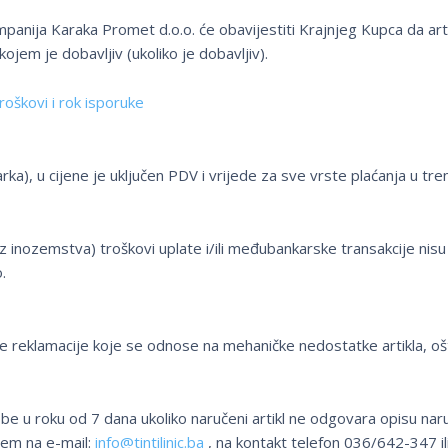
ompanija Karaka Promet d.o.o. će obavijestiti Krajnjeg Kupca da art
kojem je dobavljiv (ukoliko je dobavljiv).
roškovi i rok isporuke
rka), u cijene je uključen PDV i vrijede za sve vrste plaćanja u tre
z inozemstva) troškovi uplate i/ili međubankarske transakcije nisu
.
ke reklamacije koje se odnose na mehaničke nedostatke artikla, o
e u roku od 7 dana ukoliko naručeni artikl ne odgovara opisu na
tem na e-mail:
info@tintilinic.ba
, na kontakt telefon
036/642-347
il