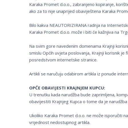
Karaka Promet d.o.o., zabranjeno kopiranje, korišten
ako za to nije unaprijed obaviještena Karaka Promet
Bilo kakva NEAUTORIZIRANA radnja na Internetskoj st
Karaka Promet d.o.o. može i biti će kažnjiva na T
Na svim gore navedenim domenama Krajnji korisni
smislu Općih uvjeta poslovanja, Krajnji korisnik je f
posredstvom internetske stranice.
Artikli se naručuju odabirom artikla iz ponude inte
OPĆE OBAVIJESTI KRAJNJEM KUPCU:
U trenutku kada narudžba bude zaprimljena, kompa
obavijestiti Krajnjeg Kupca o tome da je narudžba
Ukoliko Karaka Promet d.o.o. ne može isporučiti nar
vrijednost nedostupnog artikla.