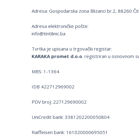
Adresa: Gospodarska zona Blizanci br.2, 88260 Čitl
Adresa elektroničke pošte:
info@tintilinic.ba
Tvrtka je upisana u trgovački registar:
KARAKA promet d.o.o
. registriran u osnovnom s
MBS: 1-1364
IDB 422712969002
PDV broj: 227129690002
UniCredit bank: 3381202200050804
Raiffeisen bank: 161020000695051