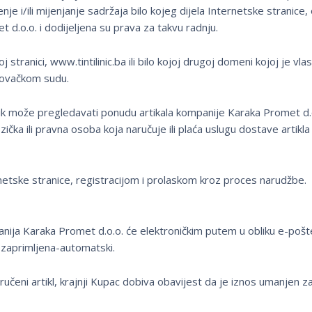
je i/ili mijenjanje sadržaja bilo kojeg dijela Internetske stranice,
 d.o.o. i dodijeljena su prava za takvu radnju.
ranici, www.tintilinic.ba ili bilo kojoj drugoj domeni kojoj je vlas
rgovačkom sudu.
k može pregledavati ponudu artikala kompanije Karaka Promet d.
izička ili pravna osoba koja naručuje ili plaća uslugu dostave artikla
rnetske stranice, registracijom i prolaskom kroz proces narudžbe.
nija Karaka Promet d.o.o. će elektroničkim putem u obliku e-pošt
 zaprimljena-automatski.
učeni artikl, krajnji Kupac dobiva obavijest da je iznos umanjen z