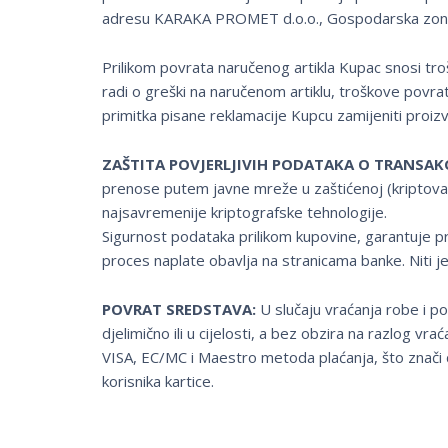
adresu KARAKA PROMET d.o.o., Gospodarska zona Bl
Prilikom povrata naručenog artikla Kupac snosi tro
radi o greški na naručenom artiklu, troškove povra
primitka pisane reklamacije Kupcu zamijeniti proiz
ZAŠTITA POVJERLJIVIH PODATAKA O TRANSAKC
prenose putem javne mreže u zaštićenoj (kriptova
najsavremenije kriptografske tehnologije.
Sigurnost podataka prilikom kupovine, garantuje p
proces naplate obavlja na stranicama banke. Niti j
POVRAT SREDSTAVA:
U slučaju vraćanja robe i p
djelimično ili u cijelosti, a bez obzira na razlog vr
VISA, EC/MC i Maestro metoda plaćanja, što znači 
korisnika kartice.