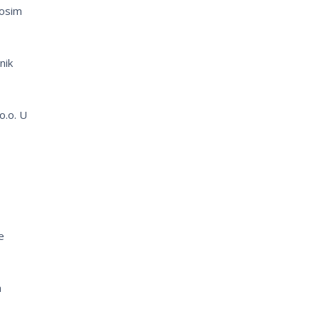
 osim
nik
o.o. U
e
a