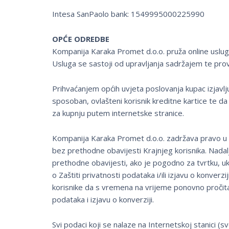
Intesa SanPaolo bank: 1549995000225990
OPĆE ODREDBE
Kompanija Karaka Promet d.o.o. pruža online usluge
Usluga se sastoji od upravljanja sadržajem te prov
Prihvaćanjem općih uvjeta poslovanja kupac izjavljuj
sposoban, ovlašteni korisnik kreditne kartice te da
za kupnju putem internetske stranice.
Kompanija Karaka Promet d.o.o. zadržava pravo u bilo
bez prethodne obavijesti Krajnjeg korisnika. Nadal
prethodne obavijesti, ako je pogodno za tvrtku, ukinu
o Zaštiti privatnosti podataka i/ili izjavu o konver
korisnike da s vremena na vrijeme ponovno pročita
podataka i izjavu o konverziji.
Svi podaci koji se nalaze na Internetskoj stanici (