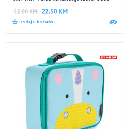
22.50
KM
32.00
KM
Dodaj u košaricu