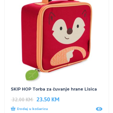
SKIP HOP Torba za čuvanje hrane Lisica
23.50
KM
32.00
KM
Dodaj u košaricu