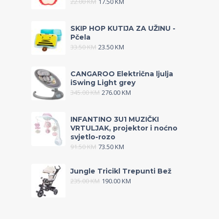
22.00
KM
17.50
KM
SKIP HOP KUTIJA ZA UŽINU -
Pčela
33.50
KM
23.50
KM
CANGAROO Električna ljulja
iSwing Light grey
345.00
KM
276.00
KM
INFANTINO 3U1 MUZIČKI
VRTULJAK, projektor i noćno
svjetlo-rozo
91.50
KM
73.50
KM
Jungle Tricikl Trepunti Bež
235.00
KM
190.00
KM