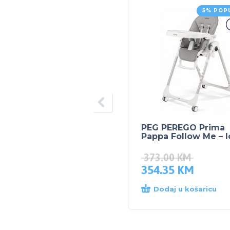
5% POP
PEG PEREGO Prima
Pappa Follow Me – I
373.00
KM
354.35
KM
Dodaj u košaricu