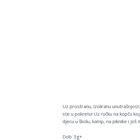
Uz prostranu, izoliranu unutrašnjos
ste u pokretu! Uz ručku na kopču koja
djecu u školu, kamp, ​​na piknike i j
Dob: 3g+