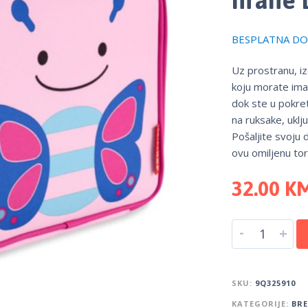
BESPLATNA DOS
Uz prostranu, iz
koju morate ima
dok ste u pokret
na ruksake, uklj
Pošaljite svoju d
ovu omiljenu tor
32.00
K
-
+
SKU:
9Q325910
KATEGORIJE:
BR