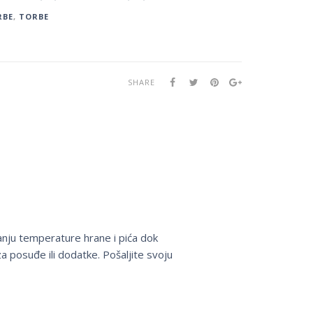
RBE
,
TORBE
SHARE
anju temperature hrane i pića dok
a posuđe ili dodatke. Pošaljite svoju