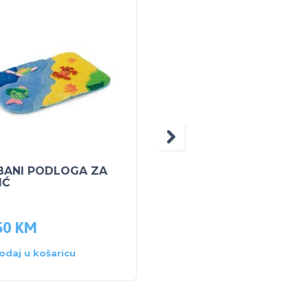
AKCI
BANI PODLOGA ZA
SKIP HOP DJEČJI
IĆ
RUKSAK Sova
50
KM
42.00
KM
59.50
KM
odaj u košaricu
Dodaj u košaricu