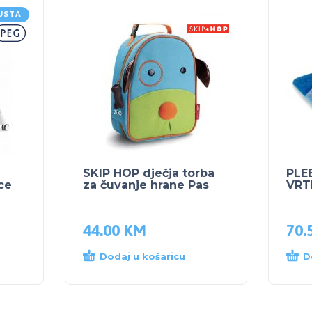
USTA
SKIP HOP dječja torba
PLE
ce
za čuvanje hrane Pas
VRT
44.00
KM
70.
Dodaj u košaricu
D