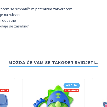
aračem sa simpatičnim patentnim zatvaračem
je na ruksake
li dodatne
odaje se zasebno)
H
MOŽDA ĆE VAM SE TAKOĐER SVIDJETI…
AKCIJA