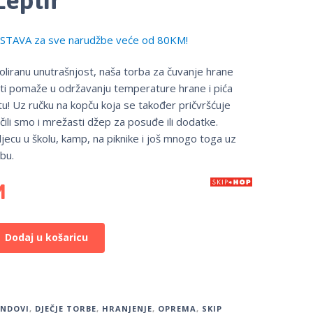
TAVA za sve narudžbe veće od 80KM!
oliranu unutrašnjost, naša torba za čuvanje hrane
ti pomaže u održavanju temperature hrane i pića
u! Uz ručku na kopču koja se također pričvršćuje
učili smo i mrežasti džep za posuđe ili dodatke.
jecu u školu, kamp, ​​na piknike i još mnogo toga uz
bu.
M
Dodaj u košaricu
ENDOVI
,
DJEČJE TORBE
,
HRANJENJE
,
OPREMA
,
SKIP