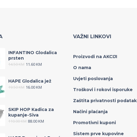
A
VAŽNI LINKOVI
INFANTINO Glodalica
Proizvodi na AKCIJI
prsten
14.50
KM
11.60
KM
O nama
Uvjeti poslovanja
HAPE Glodalica jež
19.50
KM
16.00
KM
Troškovi i rokovi isporuke
Zaštita privatnosti podata
SKIP HOP Kadica za
Načini plaćanja
kupanje-Siva
110.00
KM
88.00
KM
Promotivni kuponi
Sistem prve kupovine