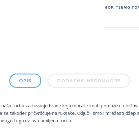
HOP
,
TERMO TO
OPIS
DODATNE INFORMACIJE
t, naša torba za čuvanje hrane koju morate imati pomaže u održav
 se također pričvršćuje na ruksake, uključili smo i mrežasti džep z
oš mnogo toga uz ovu omiljenu torbu.