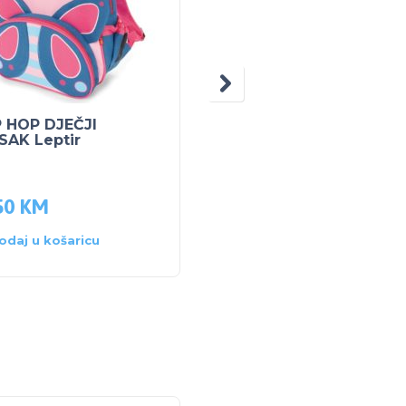
P HOP DJEČJI
SKIP HOP DJEČJI
SAK Leptir
RUKSAK VEĆI Leptir
50
KM
82.50
KM
odaj u košaricu
Dodaj u košaricu