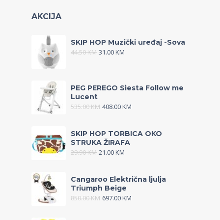
AKCIJA
SKIP HOP Muzički uređaj -Sova
44.50
KM
31.00
KM
PEG PEREGO Siesta Follow me
Lucent
535.00
KM
408.00
KM
SKIP HOP TORBICA OKO
STRUKA ŽIRAFA
29.90
KM
21.00
KM
Cangaroo Električna ljulja
Triumph Beige
850.00
KM
697.00
KM