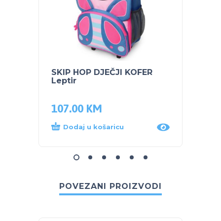
SKIP HOP DJEČJI KOFER
SKIP 
Leptir
Leptir
107.00
KM
59.5
Dodaj u košaricu
Dod
POVEZANI PROIZVODI