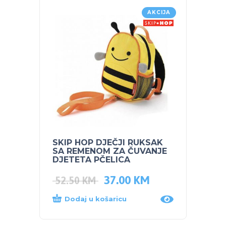
AKCIJA
SKIP HOP DJEČJI RUKSAK
SKIP 
SA REMENOM ZA ČUVANJE
čuvan
DJETETA PČELICA
37.00
KM
52.50
KM
44.0
Dodaj u košaricu
Dod