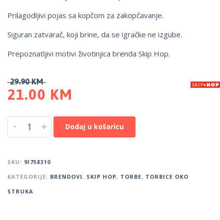
Prilagodljivi pojas sa kopčom za zakopčavanje.
Siguran zatvarač, koji brine, da se igračke ne izgube.
Prepoznatljivi motivi životinjica brenda Skip Hop.
29.90
KM
21.00
KM
-
+
Dodaj u košaricu
SKU:
9I758310
KATEGORIJE:
BRENDOVI
,
SKIP HOP
,
TORBE
,
TORBICE OKO
STRUKA