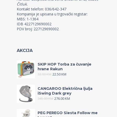
Čitluk.
Kontakt telefon: 036/642-347
Kompanija je upisana u trgovački registar:
MBS: 1-1364
IDB 4227129690002
PDV broj: 227129690002
AKCIJA
SKIP HOP Torba za čuvanje
hrane Rakun
32.00
KM
22.50
KM
CANGAROO Električna ljulja
iSwing Dark grey
345.00
KM
276.00
KM
PEG PEREGO Siesta Follow me