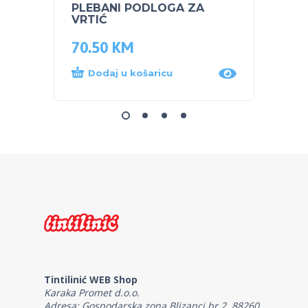
PLEBANI PODLOGA ZA
PEG P
VRTIĆ
TRAC
70.50
KM
350.
Dodaj u košaricu
Dod
Tintilinić WEB Shop
Karaka Promet d.o.o.
Adresa: Gospodarska zona Blizanci br.2, 88260