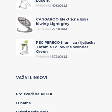
Lucent
535.00
KM
408.00
KM
CANGAROO Električna ljulja
iSwing Light grey
345.00
KM
276.00
KM
PEG PEREGO hranilica / ljuljačka
Tatamia Follow Me Wonder
Green
715.00
KM
572.00
KM
VAŽNI LINKOVI
Proizvodi na AKCIJI
O nama