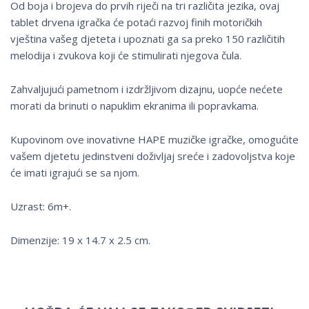
Od boja i brojeva do prvih riječi na tri različita jezika, ovaj
tablet drvena igračka će potaći razvoj finih motoričkih
vještina vašeg djeteta i upoznati ga sa preko 150 različitih
melodija i zvukova koji će stimulirati njegova čula.
Zahvaljujući pametnom i izdržljivom dizajnu, uopće nećete
morati da brinuti o napuklim ekranima ili popravkama.
Kupovinom ove inovativne HAPE muzičke igračke, omogućite
vašem djetetu jedinstveni doživljaj sreće i zadovoljstva koje
će imati igrajući se sa njom.
Uzrast: 6m+.
Dimenzije: 19 x 14.7 x 2.5 cm.