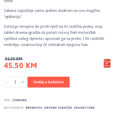
sebe.
Zabava započinje samo jednim dodirom na ovu magičnu
“aplikaciju”.
Od boja i brojeva do prvih riječi na tri različita jezika, ovaj
tablet drvena igračka će potaći razvoj finih motoričkih
vještina vašeg djeteta i upoznati ga sa preko 150 različitih
melodija i zvukova koji će stimulirati njegova čula.
56.50
KM
45.50
KM
-
+
Dodaj u košaricu
SKU:
22003080
KATEGORIJE:
BRENDOVI
,
DRVENE IGRAČKE
,
EDUKATIVNE