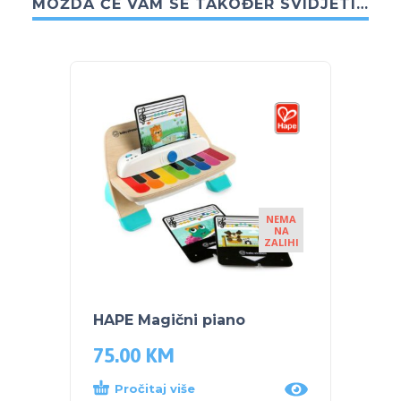
MOŽDA ĆE VAM SE TAKOĐER SVIDJETI…
NEMA
NA
ZALIHI
HAPE Magični piano
HAPE 
75.00
KM
66.0
Pročitaj više
Dod