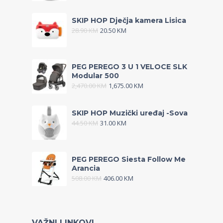
SKIP HOP Dječja kamera Lisica
28.90
KM
20.50
KM
PEG PEREGO 3 U 1 VELOCE SLK
Modular 500
2,470.00
KM
1,675.00
KM
SKIP HOP Muzički uređaj -Sova
44.50
KM
31.00
KM
PEG PEREGO Siesta Follow Me
Arancia
508.00
KM
406.00
KM
VAŽNI LINKOVI