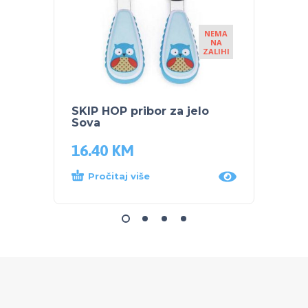
NEMA
NA
ZALIHI
SKIP HOP pribor za jelo
NUK S
Sova
bočic
16.40
KM
47.5
Pročitaj više
Dod