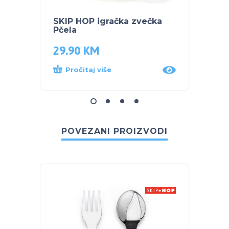
SKIP HOP igračka zvečka
SKIP 
Pčela
Pčela
29.90
KM
56.9
Pročitaj više
Proč
POVEZANI PROIZVODI