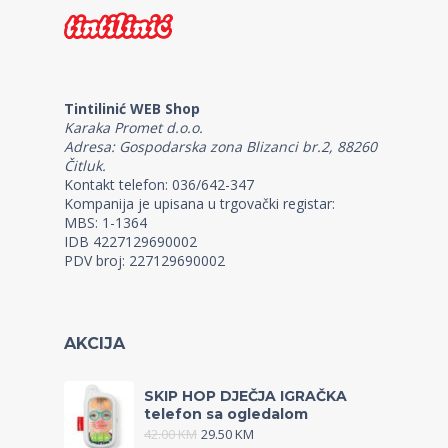
Tintilinić WEB Shop
Karaka Promet d.o.o.
Adresa: Gospodarska zona Blizanci br.2, 88260
Čitluk.
Kontakt telefon: 036/642-347
Kompanija je upisana u trgovački registar:
MBS: 1-1364
IDB 4227129690002
PDV broj: 227129690002
AKCIJA
SKIP HOP DJEČJA IGRAČKA
telefon sa ogledalom
42.00
KM
29.50
KM