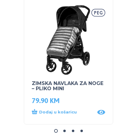
ZIMSKA NAVLAKA ZA NOGE
SKIP 
– PLIKO MINI
Jedn
79.90
KM
59.5
Dodaj u košaricu
Dod