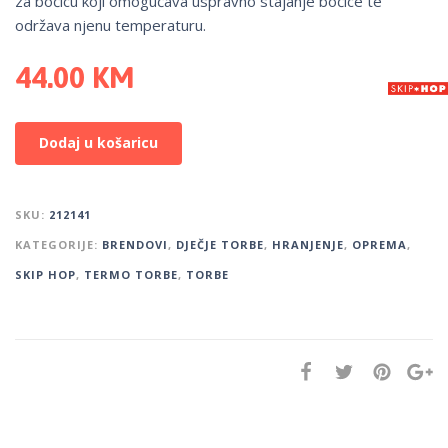
za bočicu koji omogućava uspravno stajanje bočice te
održava njenu temperaturu.
44.00
KM
Dodaj u košaricu
SKU:
212141
KATEGORIJE:
BRENDOVI
,
DJEČJE TORBE
,
HRANJENJE
,
OPREMA
,
SKIP HOP
,
TERMO TORBE
,
TORBE