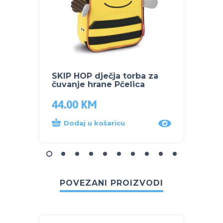
SKIP HOP dječja torba za
SKIP 
čuvanje hrane Pčelica
čuvan
44.00
KM
44.0
Dodaj u košaricu
Dod
POVEZANI PROIZVODI