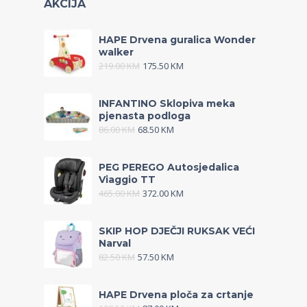
AKCIJA
HAPE Drvena guralica Wonder
walker
219.00
KM
175.50
KM
INFANTINO Sklopiva meka
pjenasta podloga
86.00
KM
68.50
KM
PEG PEREGO Autosjedalica
Viaggio TT
465.00
KM
372.00
KM
SKIP HOP DJEČJI RUKSAK VEĆI
Narval
82.50
KM
57.50
KM
HAPE Drvena ploča za crtanje