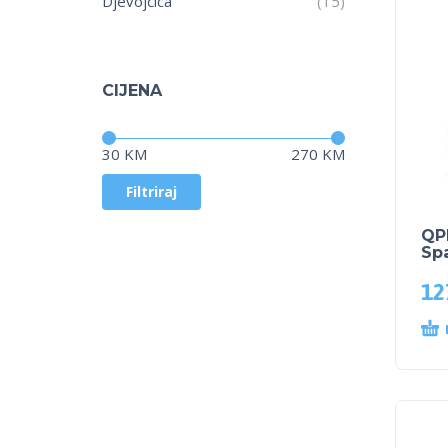
Djevojčica
(15)
CIJENA
Cijena:
—
30 KM
270 KM
Filtriraj
QPL
Spa
12