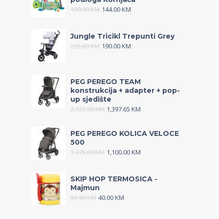
180.00
KM
144.00
KM
Jungle Tricikl Trepunti Grey
235.00
KM
190.00
KM
PEG PEREGO TEAM
konstrukcija + adapter + pop-
up sjedište
2,127.00
KM
1,397.65
KM
PEG PEREGO KOLICA VELOCE
500
1,375.00
KM
1,100.00
KM
SKIP HOP TERMOSICA -
Majmun
56.90
KM
40.00
KM