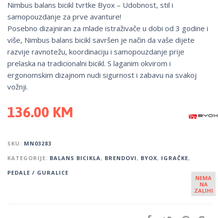
Nimbus balans bicikl tvrtke Byox – Udobnost, stil i
samopouzdanje za prve avanture!
Posebno dizajniran za mlade istraživače u dobi od 3 godine i
više, Nimbus balans bicikl savršen je način da vaše dijete
razvije ravnotežu, koordinaciju i samopouzdanje prije
prelaska na tradicionalni bicikl. S laganim okvirom i
ergonomskim dizajnom nudi sigurnost i zabavu na svakoj
vožnji.
136.00
KM
SKU:
MN03283
KATEGORIJE:
BALANS BICIKLA
,
BRENDOVI
,
BYOX
,
IGRAČKE
,
PEDALE / GURALICE
NEMA
NA
ZALIHI