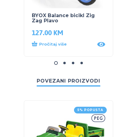
BYOX Balance bicikl Zig
BYOX 
Zag Plavo
Zag Z
127.00
KM
127.
Pročitaj više
Dod
POVEZANI PROIZVODI
5% POPUSTA