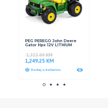
PEG PEREGO John Deere
NUK s
Gator Hpx 12V LITHIUM
Plava
1,315.00
KM
1,249.25
KM
14.0
Dodaj u košaricu
Dod