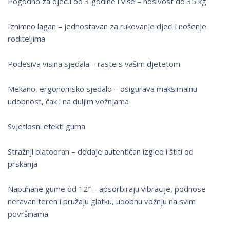
Pogodno za djecu od 3 godine i više – nosivost do 35 kg
Iznimno lagan – jednostavan za rukovanje djeci i nošenje
roditeljima
Podesiva visina sjedala – raste s vašim djetetom
Mekano, ergonomsko sjedalo – osigurava maksimalnu
udobnost, čak i na duljim vožnjama
Svjetlosni efekti guma
Stražnji blatobran – dodaje autentičan izgled i štiti od
prskanja
Napuhane gume od 12″ – apsorbiraju vibracije, podnose
neravan teren i pružaju glatku, udobnu vožnju na svim
površinama