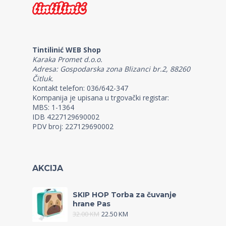
Tintilinić WEB Shop
Karaka Promet d.o.o.
Adresa: Gospodarska zona Blizanci br.2, 88260
Čitluk.
Kontakt telefon: 036/642-347
Kompanija je upisana u trgovački registar:
MBS: 1-1364
IDB 4227129690002
PDV broj: 227129690002
AKCIJA
SKIP HOP Torba za čuvanje
hrane Pas
32.00
KM
22.50
KM