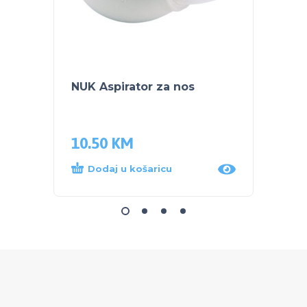
NUK Aspirator za nos
NUK S
bočic
10.50
KM
47.5
Dodaj u košaricu
Dod