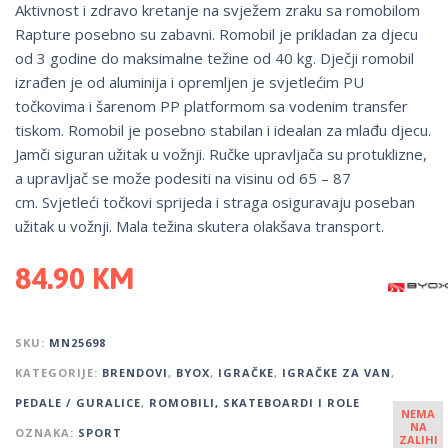
Aktivnost i zdravo kretanje na svježem zraku sa romobilom
Rapture posebno su zabavni. Romobil je prikladan za djecu
od 3 godine do maksimalne težine od 40 kg. Dječji romobil
izrađen je od aluminija i opremljen je svjetlećim PU
točkovima i šarenom PP platformom sa vodenim transfer
tiskom. Romobil je posebno stabilan i idealan za mlađu djecu.
Jamči siguran užitak u vožnji. Ručke upravljača su protuklizne,
a upravljač se može podesiti na visinu od 65 – 87
cm. Svjetleći točkovi sprijeda i straga osiguravaju poseban
užitak u vožnji. Mala težina skutera olakšava transport.
84.90
KM
SKU:
MN25698
KATEGORIJE:
BRENDOVI
,
BYOX
,
IGRAČKE
,
IGRAČKE ZA VAN
,
PEDALE / GURALICE
,
ROMOBILI, SKATEBOARDI I ROLE
NEMA
NA
OZNAKA:
SPORT
ZALIHI