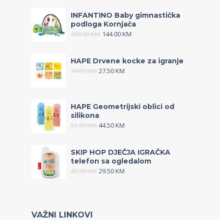
INFANTINO Baby gimnastička
podloga Kornjača
180.00
KM
144.00
KM
HAPE Drvene kocke za igranje
34.00
KM
27.50
KM
HAPE Geometrijski oblici od
silikona
55.50
KM
44.50
KM
SKIP HOP DJEČJA IGRAČKA
telefon sa ogledalom
42.00
KM
29.50
KM
VAŽNI LINKOVI