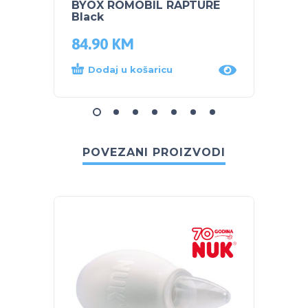
BYOX ROMOBIL RAPTURE
BYOX
Black
Blue
84.90
KM
84.9
Dodaj u košaricu
Dod
POVEZANI PROIZVODI