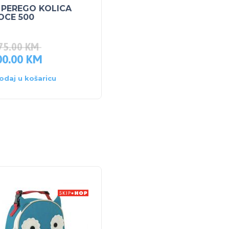
 PEREGO KOLICA
Peg Perego Kolica
OCE 500
Vivace City Grey
75.00
KM
1,269.00
KM
00.00
KM
1,205.55
KM
odaj u košaricu
Dodaj u košaricu
5% POPUS