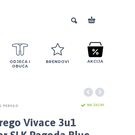
AKCIJA
ODJEĆA I
BRENDOVI
OBUĆA
NA ZALIHI
G PEREGO
rego Vivace 3u1
r SLK Pagoda Blue