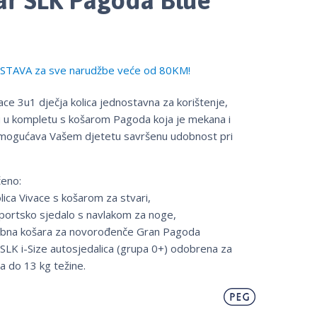
TAVA za sve narudžbe veće od 80KM!
ce 3u1 dječja kolica jednostavna za korištenje,
u u kompletu s košarom Pagoda koja je mekana i
omogućava Vašem djetetu savršenu udobnost pri
čeno:
olica Vivace s košarom za stvari,
sportsko sjedalo s navlakom za noge,
dobna košara za novorođenče Gran Pagoda
SLK i-Size autosjedalica (grupa 0+) odobrena za
a do 13 kg težine.