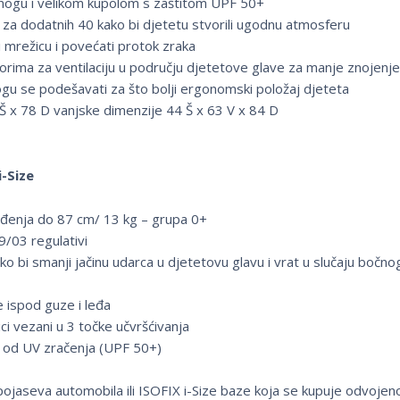
nogu i velikom kupolom s zaštitom UPF 50+
za dodatnih 40 kako bi djetetu stvorili ugodnu atmosferu
ti mrežicu i povećati protok zraka
rima za ventilaciju u području djetetove glave za manje znojenje 
ogu se podešavati za što bolji ergonomski položaj djeteta
 Š x 78 D vanjske dimenzije 44 Š x 63 V x 84 D
-Size
rođenja do 87 cm/ 13 kg – grupa 0+
/03 regulativi
kako bi smanji jačinu udarca u djetetovu glavu i vrat u slučaju bo
 ispod guze i leđa
ci vezani u 3 točke učvršćivanja
u od UV zračenja (UPF 50+)
ojaseva automobila ili ISOFIX i-Size baze koja se kupuje odvojen