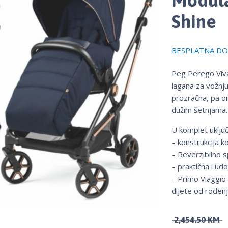
Shine
BESPLATNA DOS
Peg Perego Viva
lagana za vožnj
prozračna, pa 
dužim šetnjama.
U komplet uklju
– konstrukcija k
– Reverzibilno 
– praktična i u
– Primo Viaggio 
dijete od rođenj
2,454.50
KM