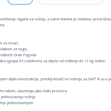
 korištenje, lagana za vožnju, a sama tkanina je mekana i prozra
ma.
m za stvari,
avlakom za noge,
orođenče Gran Pagoda
lica (grupa 0+) odobrena za dijete od rođenja do 13 kg težine.
em dijelu konstrukcije, prednji kotači se rotiraju za 360° ili su u
dnom rukom, zauzimaju jako malo prostora
 jednostavniju vožnju
žnju jednostavnijom