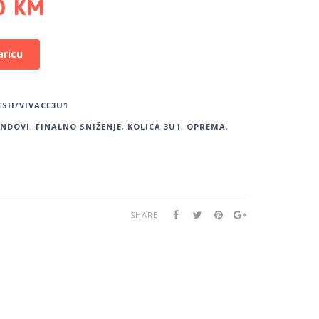
80
KM
aricu
ESH/VIVACE3U1
ENDOVI
,
FINALNO SNIŽENJE
,
KOLICA 3U1
,
OPREMA
,
SHARE