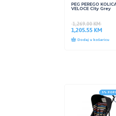
PEG PEREGO KOLIC
VELOCE City Grey
1,269.00
KM
1,205.55
KM
Dodaj u košaricu
5% POP