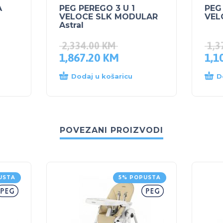
A
PEG PEREGO 3 U 1
PEG
VELOCE SLK MODULAR
VEL
Astral
2,334.00
KM
1,3
1,867.20
KM
1,1
Dodaj u košaricu
D
POVEZANI PROIZVODI
USTA
5% POPUSTA