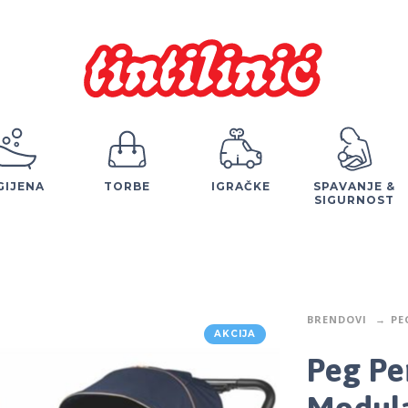
GIJENA
TORBE
IGRAČKE
SPAVANJE &
SIGURNOST
BRENDOVI
PE
AKCIJA
Peg Pe
Modula