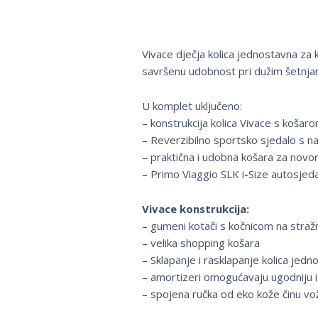
Vivace dječja kolica jednostavna za
savršenu udobnost pri dužim šetnja
U komplet uključeno:
– konstrukcija kolica Vivace s košaro
– Reverzibilno sportsko sjedalo s n
– praktična i udobna košara za nov
– Primo Viaggio SLK i-Size autosjeda
Vivace konstrukcija:
– gumeni kotači s kočnicom na stražnj
– velika shopping košara
– Sklapanje i rasklapanje kolica je
– amortizeri omogućavaju ugodniju i
– spojena ručka od eko kože činu vo