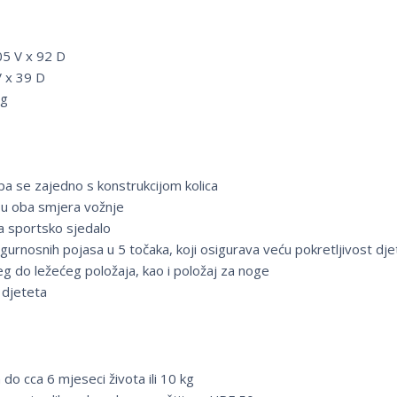
105 V x 92 D
V x 39 D
Kg
apa se zajedno s konstrukcijom kolica
 u oba smjera vožnje
a sportsko sjedalo
rnosnih pojasa u 5 točaka, koji osigurava veću pokretljivost dje
g do ležećeg položaja, kao i položaj za noge
u djeteta
do cca 6 mjeseci života ili 10 kg