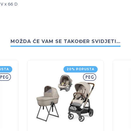
 V x 66 D
MOŽDA ĆE VAM SE TAKOĐER SVIDJETI…
USTA
20% POPUSTA