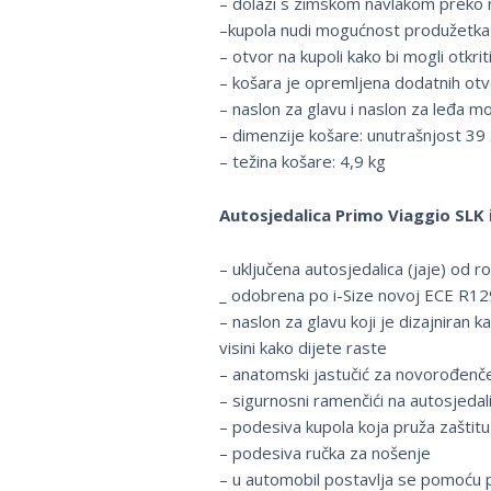
– dolazi s zimskom navlakom preko 
–kupola nudi mogućnost produžetka 
– otvor na kupoli kako bi mogli otkri
– košara je opremljena dodatnih otvo
– naslon za glavu i naslon za leđa m
– dimenzije košare: unutrašnjost 39
– težina košare: 4,9 kg
Autosjedalica Primo Viaggio SLK i
– uključena autosjedalica (jaje) od 
_ odobrena po i-Size novoj ECE R129
– naslon za glavu koji je dizajniran 
visini kako dijete raste
– anatomski jastučić za novorođenče
– sigurnosni ramenčići na autosjedali
– podesiva kupola koja pruža zaštit
– podesiva ručka za nošenje
– u automobil postavlja se pomoću p