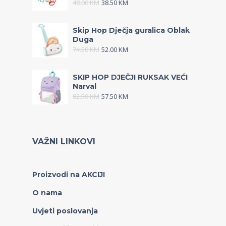
48.00
KM
38.50
KM
Skip Hop Dječja guralica Oblak
Duga
74.50
KM
52.00
KM
SKIP HOP DJEČJI RUKSAK VEĆI
Narval
82.50
KM
57.50
KM
VAŽNI LINKOVI
Proizvodi na AKCIJI
O nama
Uvjeti poslovanja