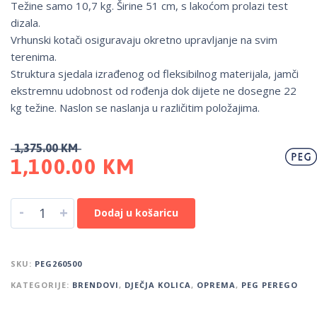
Težine samo 10,7 kg. Širine 51 cm, s lakoćom prolazi test
dizala.
Vrhunski kotači osiguravaju okretno upravljanje na svim
terenima.
Struktura sjedala izrađenog od fleksibilnog materijala, jamči
ekstremnu udobnost od rođenja dok dijete ne dosegne 22
kg težine. Naslon se naslanja u različitim položajima.
1,375.00
KM
1,100.00
KM
-
+
Dodaj u košaricu
SKU:
PEG260500
KATEGORIJE:
BRENDOVI
,
DJEČJA KOLICA
,
OPREMA
,
PEG PEREGO