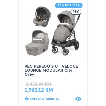
20% POPUSTA
PEG PEREGO 3 U 1 VELOCE
PEG P
LOUNGE MODULAR City
Grey
Grey
2,453.90
KM
1,963.12
KM
169.
Dodaj u košaricu
Proč