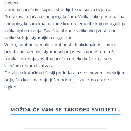
higijenu.
Udobna i proširiva kupola štiti dijete od sunca i vjetra.
Prostrana, ojačana shopping košara. Velika, lako pristupačna
shopping košara ima ojačane krute elemente koji omogućuju
velika opterećenja. Završne obrade velike vidljivosti čine
velike šetnje sigurnijima nego ikad.
Veliko, udobno sjedalo. Udobnost i funkcionalnost jamče
prostrano sjedalo, sigurnosni pojasevi s uporištem u 5
točaka i prednja zaštitna prečka od eko kože koja se s
lakoćom otvara i zatvara.
Detalji na kotačima i šasiji podudaraju se s novom kolekcijom
boja, što kolicima daje još moderniji i izuzetno estetski
izgled.
MOŽDA ĆE VAM SE TAKOĐER SVIDJETI…