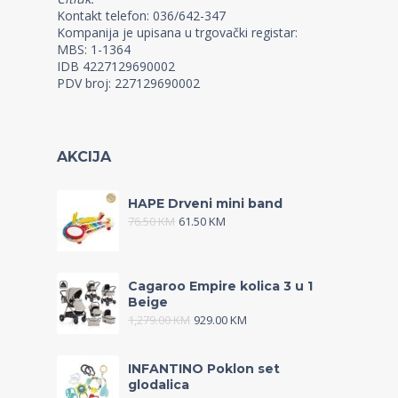
Kontakt telefon: 036/642-347
Kompanija je upisana u trgovački registar:
MBS: 1-1364
IDB 4227129690002
PDV broj: 227129690002
AKCIJA
HAPE Drveni mini band
76.50
KM
61.50
KM
Cagaroo Empire kolica 3 u 1
Beige
1,279.00
KM
929.00
KM
INFANTINO Poklon set
glodalica