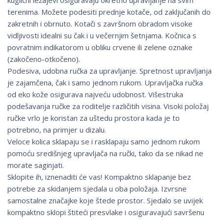
kuglični ležajevi osiguravaju okretno upravljanje na svim
terenima. Možete podesiti prednje kotače, od zaključanih do
zakretnih i obrnuto. Kotači s završnom obradom visoke
vidljivosti idealni su čak i u večernjim šetnjama. Kočnica s
povratnim indikatorom u obliku crvene ili zelene oznake
(zakočeno-otkočeno).
Podesiva, udobna ručka za upravljanje. Spretnost upravljanja
je zajamčena, čak i samo jednom rukom. Upravljačka ručka
od eko kože osigurava najveću udobnost. Višestruka
podešavanja ručke za roditelje različitih visina. Visoki položaj
ručke vrlo je koristan za uštedu prostora kada je to
potrebno, na primjer u dizalu.
Veloce kolica sklapaju se i rasklapaju samo jednom rukom
pomoću središnjeg upravljača na ručki, tako da se nikad ne
morate saginjati.
Sklopite ih, iznenaditi će vas! Kompaktno sklapanje bez
potrebe za skidanjem sjedala u oba položaja. Izvrsne
samostalne značajke koje štede prostor. Sjedalo se uvijek
kompaktno sklopi štiteći presvlake i osiguravajući savršenu