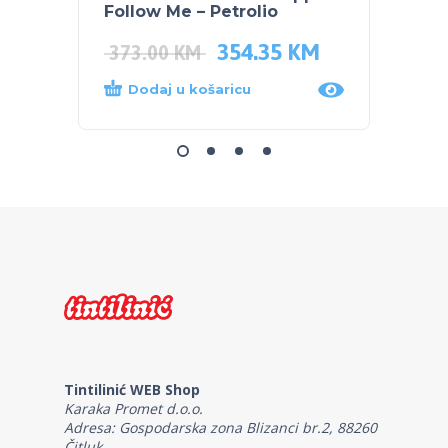
Follow Me – Petrolio
čuvan
354.35
KM
44.0
373.00
KM
Dodaj u košaricu
Dod
Tintilinić WEB Shop
Karaka Promet d.o.o.
Adresa: Gospodarska zona Blizanci br.2, 88260
Čitluk.