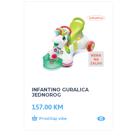
NEMA
NA
ZALIHI
INFANTINO GURALICA
B KID
JEDNOROG
Donk
157.00
KM
122.
Pročitaj više
Dod