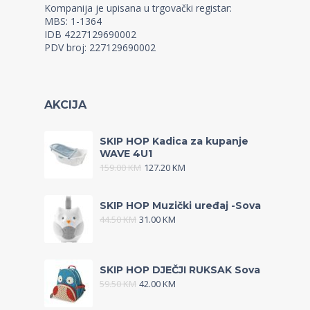
Kompanija je upisana u trgovački registar:
MBS: 1-1364
IDB 4227129690002
PDV broj: 227129690002
AKCIJA
SKIP HOP Kadica za kupanje
WAVE 4U1
159.00
KM
127.20
KM
SKIP HOP Muzički uređaj -Sova
44.50
KM
31.00
KM
SKIP HOP DJEČJI RUKSAK Sova
59.50
KM
42.00
KM