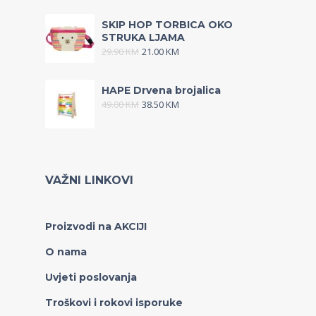
SKIP HOP TORBICA OKO
STRUKA LJAMA
29.90
KM
21.00
KM
HAPE Drvena brojalica
49.00
KM
38.50
KM
VAŽNI LINKOVI
Proizvodi na AKCIJI
O nama
Uvjeti poslovanja
Troškovi i rokovi isporuke