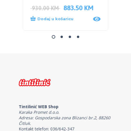
883.50
KM
35.0
930.00
KM
Dodaj u košaricu
Dod
Tintilinić WEB Shop
Karaka Promet d.o.o.
Adresa: Gospodarska zona Blizanci br.2, 88260
Čitluk.
Kontakt telefon: 036/642-347