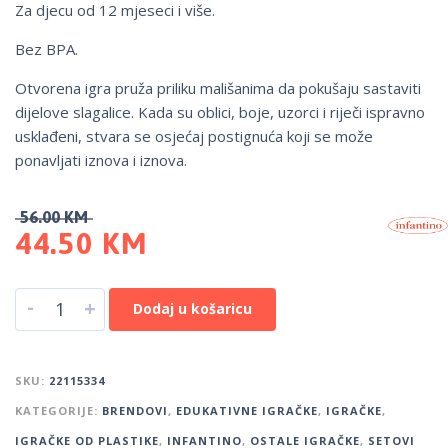
Za djecu od 12 mjeseci i više.
Bez BPA.
Otvorena igra pruža priliku mališanima da pokušaju sastaviti
dijelove slagalice. Kada su oblici, boje, uzorci i riječi ispravno
usklađeni, stvara se osjećaj postignuća koji se može
ponavljati iznova i iznova.
56.00
KM
44.50
KM
-
+
Dodaj u košaricu
SKU:
22115334
KATEGORIJE:
BRENDOVI
,
EDUKATIVNE IGRAČKE
,
IGRAČKE
,
IGRAČKE OD PLASTIKE
,
INFANTINO
,
OSTALE IGRAČKE
,
SETOVI