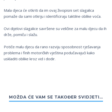
Mala djeca će otkriti da im ovaj živopisni set slagalica
pomaže da sami otkriju i identificiraju taktilne oblike voća.
Ovi dijelovi slagalice savršene su veličine za malu djecu da ih
drže, pomiču i slažu.
Potiče malu djecu da rano razviju sposobnost rješavanja
problema i finih motoričkih vještina podučavajući kako
uskladiti oblike kroz vid i dodir.
MOŽDA ĆE VAM SE TAKOĐER SVIDJETI…