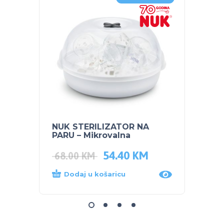
NUK STERILIZATOR NA
BUBC
PARU – Mikrovalna
TIJEL
54.40
KM
5.00
68.00
KM
Dodaj u košaricu
Dod