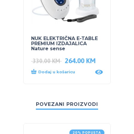
NUK ELEKTRIČNA E-TABLE
NUK 
PREMIUM IZDAJALICA
IZDAJ
Nature sense
FC+
264.00
KM
330.00
KM
275.
Dodaj u košaricu
Proč
POVEZANI PROIZVODI
20% POPUSTA