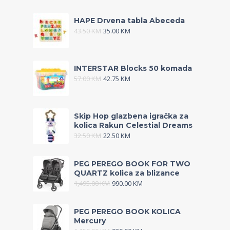
HAPE Drvena tabla Abeceda
43.50
KM
35.00
KM
INTERSTAR Blocks 50 komada
57.00
KM
42.75
KM
Skip Hop glazbena igračka za
kolica Rakun Celestial Dreams
32.50
KM
22.50
KM
PEG PEREGO BOOK FOR TWO
QUARTZ kolica za blizance
1,495.00
KM
990.00
KM
PEG PEREGO BOOK KOLICA
Mercury