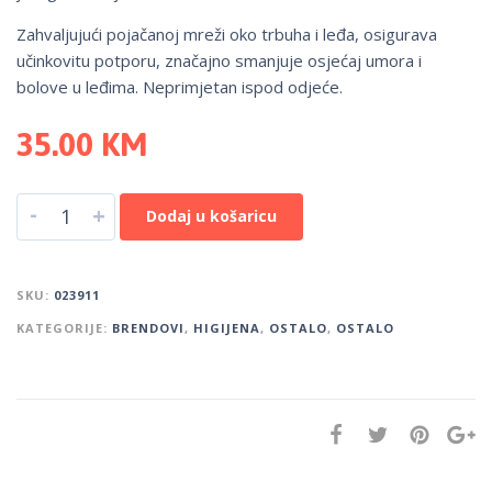
Zahvaljujući pojačanoj mreži oko trbuha i leđa, osigurava
učinkovitu potporu, značajno smanjuje osjećaj umora i
bolove u leđima. Neprimjetan ispod odjeće.
35.00
KM
-
+
Dodaj u košaricu
SKU:
023911
KATEGORIJE:
BRENDOVI
,
HIGIJENA
,
OSTALO
,
OSTALO