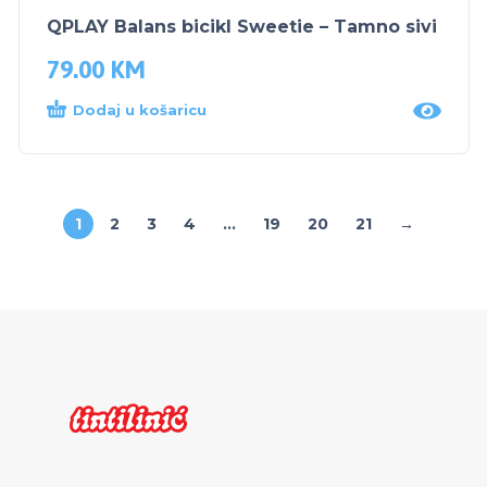
QPLAY Balans bicikl Sweetie – Tamno sivi
79.00
KM
Dodaj u košaricu
1
2
3
4
…
19
20
21
→