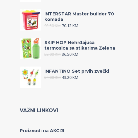
INTERSTAR Master builder 70
komada
93.50
KM
70.12
KM
SKIP HOP Nehrđajuća
termosica sa stikerima Zelena
52.00
KM
36.50
KM
INFANTINO Set prvih zvečki
54.00
KM
43.20
KM
VAŽNI LINKOVI
Proizvodi na AKCIJI