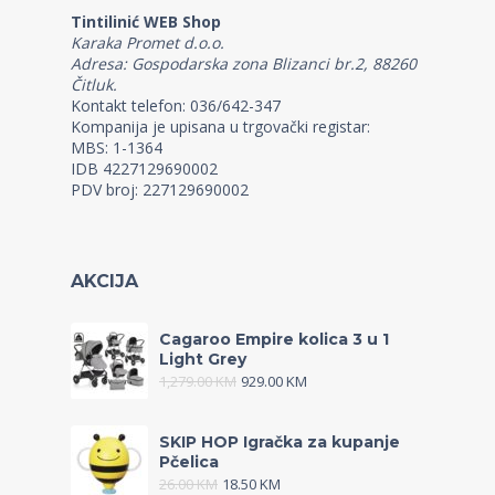
Tintilinić WEB Shop
Karaka Promet d.o.o.
Adresa: Gospodarska zona Blizanci br.2, 88260
Čitluk.
Kontakt telefon: 036/642-347
Kompanija je upisana u trgovački registar:
MBS: 1-1364
IDB 4227129690002
PDV broj: 227129690002
AKCIJA
Cagaroo Empire kolica 3 u 1
Light Grey
1,279.00
KM
929.00
KM
SKIP HOP Igračka za kupanje
Pčelica
26.00
KM
18.50
KM