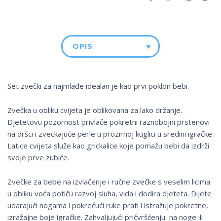
OPIS
Set zvečki za najmlađe idealan je kao prvi poklon bebi.
Zvečka u obliku cvijeta je oblikovana za lako držanje.
Djetetovu pozornost privlače pokretni raznobojni prstenovi
na dršci i zveckajuće perle u prozirnoj kuglici u sredini igračke.
Latice cvijeta služe kao grickalice koje pomažu bebi da izdrži
svoje prve zubiće.
Zvečke za bebe na izvlačenje i ručne zvečke s veselim licima
u obliku voća potiču razvoj sluha, vida i dodira djeteta. Dijete
udarajući nogama i pokrećući ruke prati i istražuje pokretne,
izražajne boje igračke. Zahvaljujući pričvršćenju na noge ili