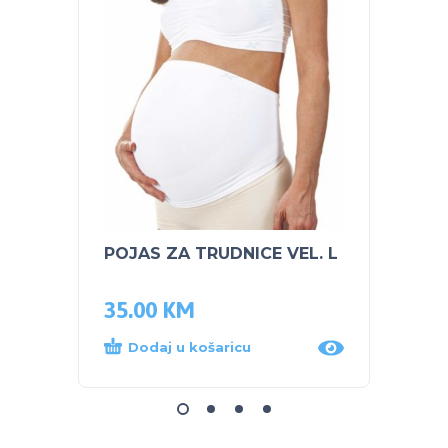
POJAS ZA TRUDNICE VEL. L
NUK 
TIRKI
35.00
KM
25.0
Dodaj u košaricu
Dod