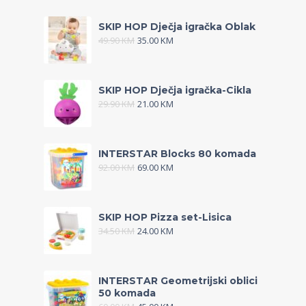
SKIP HOP Dječja igračka Oblak
49.90
KM
35.00
KM
SKIP HOP Dječja igračka-Cikla
29.90
KM
21.00
KM
INTERSTAR Blocks 80 komada
92.00
KM
69.00
KM
SKIP HOP Pizza set-Lisica
34.50
KM
24.00
KM
INTERSTAR Geometrijski oblici
50 komada