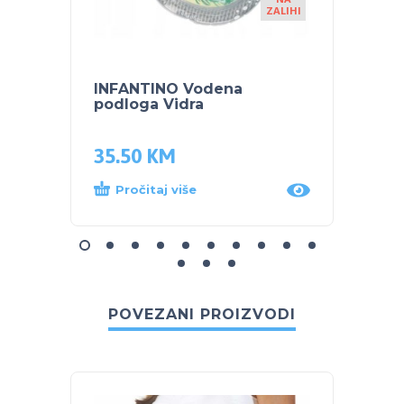
ZALIHI
INFANTINO Vodena
Infant
podloga Vidra
zvečk
35.50
KM
32.0
Pročitaj više
Dod
POVEZANI PROIZVODI