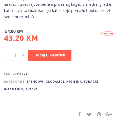
na dršci i zveckajuće perle u prozirnoj kuglici u sredini igračke.
Latice cvijeta služe kao grickalice koje pomažu bebi da izdrži
svoje prve zubiće.
54.00
KM
43.20
KM
-
+
Dodaj u košaricu
SKU:
22115378
KATEGORIJE:
BRENDOVI
,
GLODALICE
,
HIGIJENA
,
IGRAČKE
,
INFANTINO
,
ZVEČKE