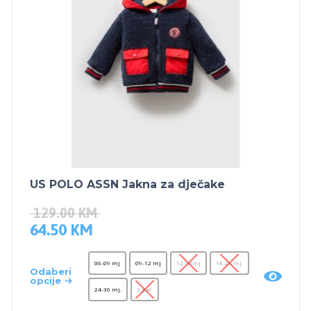
US POLO ASSN Jakna za dječake
129.00
KM
64.50
KM
06-09 mj
09-12 mj
12-18mj
18-24 mj.
Odaberi
opcije
24-36 mj.
3 god.