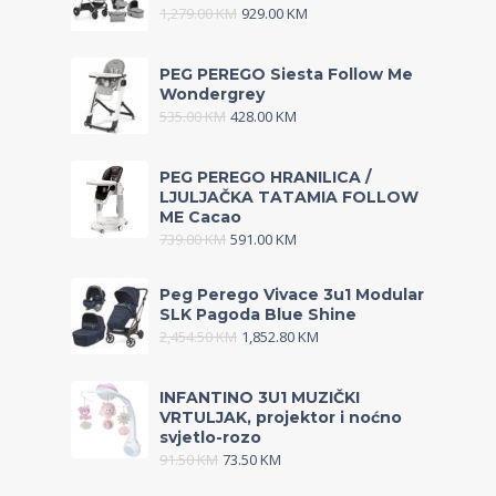
1,279.00
KM
929.00
KM
PEG PEREGO Siesta Follow Me
Wondergrey
535.00
KM
428.00
KM
PEG PEREGO HRANILICA /
LJULJAČKA TATAMIA FOLLOW
ME Cacao
739.00
KM
591.00
KM
Peg Perego Vivace 3u1 Modular
SLK Pagoda Blue Shine
2,454.50
KM
1,852.80
KM
INFANTINO 3U1 MUZIČKI
VRTULJAK, projektor i noćno
svjetlo-rozo
91.50
KM
73.50
KM