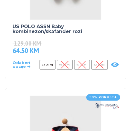
US POLO ASSN Baby
kombinezon/skafander rozi
129.00
KM
64.50
KM
Odaberi
03-06 mj
06-09 mj
09-12 mj
12-18 mj.
opcije
50% POPUSTA