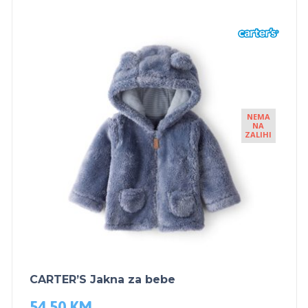
NEMA
NA
ZALIHI
CARTER’S Jakna za bebe
54.50
KM