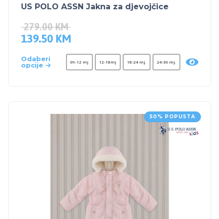
US POLO ASSN Jakna za djevojčice
279.00
KM
139.50
KM
Odaberi
09-12 mj
12-18mj
18-24 mj.
24-36 mj.
opcije
50% POPUSTA