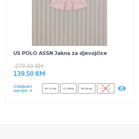
US POLO ASSN Jakna za djevojčice
279.00
KM
139.50
KM
Odaberi
09-12 mj
12-18mj
18-24 mj.
24-36 mj.
opcije