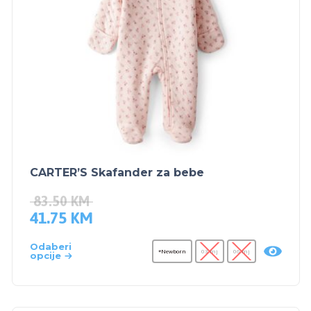
CARTER’S Skafander za bebe
83.50
KM
41.75
KM
Odaberi
*Newborn
03 mj
06 mj
opcije