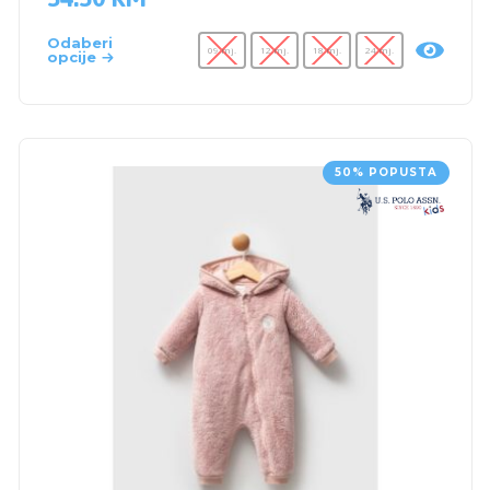
Odaberi
09 mj.
12 mj.
18 mj.
24 mj.
opcije
50% POPUSTA