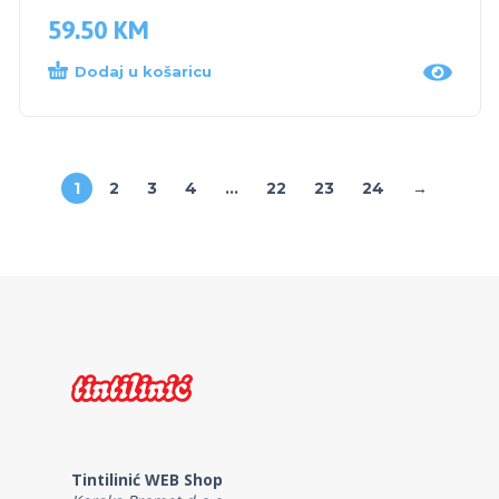
59.50
KM
Dodaj u košaricu
1
2
3
4
…
22
23
24
→
Tintilinić WEB Shop