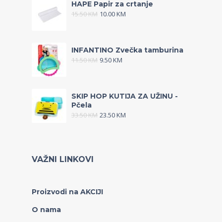
HAPE Papir za crtanje
15.50
KM
10.00
KM
INFANTINO Zvečka tamburina
11.50
KM
9.50
KM
SKIP HOP KUTIJA ZA UŽINU -
Pčela
33.50
KM
23.50
KM
VAŽNI LINKOVI
Proizvodi na AKCIJI
O nama