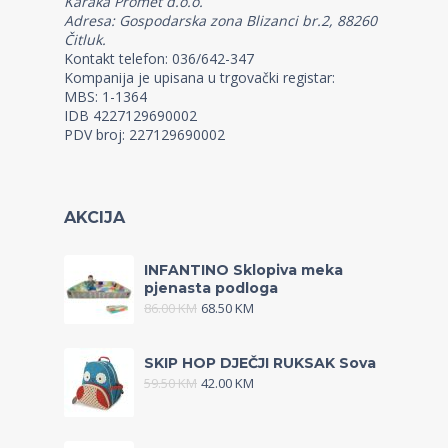
Karaka Promet d.o.o.
Adresa: Gospodarska zona Blizanci br.2, 88260
Čitluk.
Kontakt telefon: 036/642-347
Kompanija je upisana u trgovački registar:
MBS: 1-1364
IDB 4227129690002
PDV broj: 227129690002
AKCIJA
INFANTINO Sklopiva meka
pjenasta podloga
86.00
KM
68.50
KM
SKIP HOP DJEČJI RUKSAK Sova
59.50
KM
42.00
KM