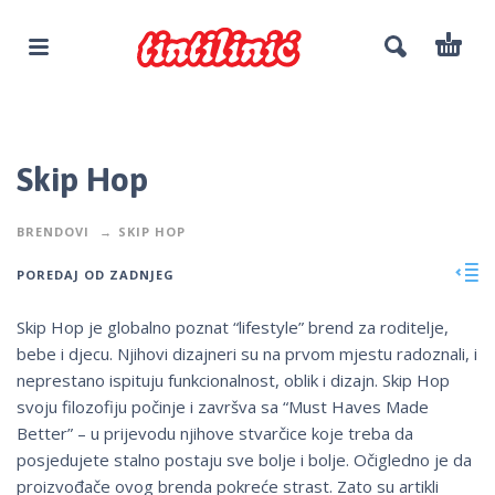
Skip Hop
BRENDOVI
SKIP HOP
POREDAJ OD ZADNJEG
Skip Hop je globalno poznat “lifestyle” brend za roditelje,
bebe i djecu. Njihovi dizajneri su na prvom mjestu radoznali, i
neprestano ispituju funkcionalnost, oblik i dizajn. Skip Hop
svoju filozofiju počinje i završva sa “Must Haves Made
Better” – u prijevodu njihove stvarčice koje treba da
posjedujete stalno postaju sve bolje i bolje. Očigledno je da
proizvođače ovog brenda pokreće strast. Zato su artikli