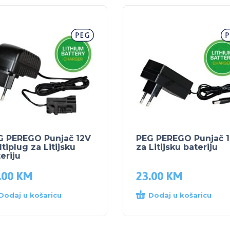
G PEREGO Punjač 12V
PEG PEREGO Punjač 
tiplug za Litijsku
za Litijsku bateriju
eriju
.00
KM
23.00
KM
Dodaj u košaricu
Dodaj u košaricu