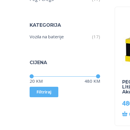
KATEGORIJA
Vozila na baterije
(17)
CIJENA
Cijena:
—
20 KM
480 KM
PE
Lit
Filtriraj
Ak
48