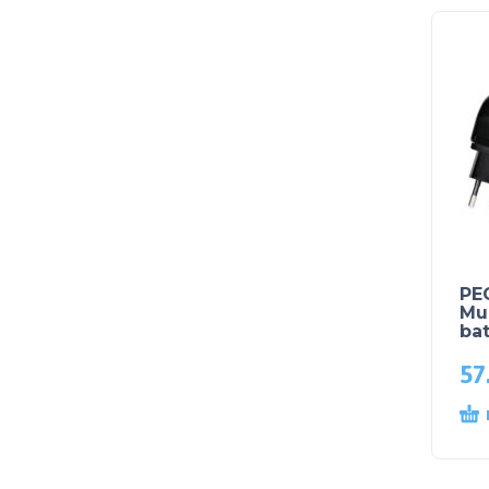
PE
Mul
bat
57