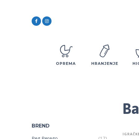
OPREMA
HRANJENJE
HI
Ba
BREND
IGRAČK
Peg Perego
(17)