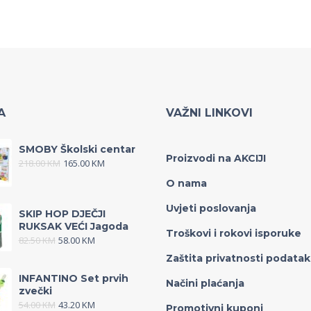
A
VAŽNI LINKOVI
SMOBY Školski centar
Proizvodi na AKCIJI
218.00
KM
165.00
KM
O nama
Uvjeti poslovanja
SKIP HOP DJEČJI
RUKSAK VEĆI Jagoda
Troškovi i rokovi isporuke
82.50
KM
58.00
KM
Zaštita privatnosti podata
INFANTINO Set prvih
Načini plaćanja
zvečki
54.00
KM
43.20
KM
Promotivni kuponi