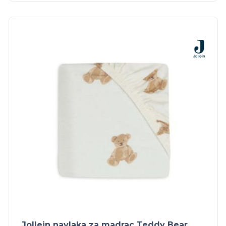
Jollein navlaka za madrac Teddy Bear