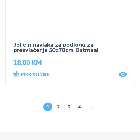
Jollein navlaka za podlogu za
presvlačenje 50x70cm Oatmeal
18.00
KM
Pročitaj više
1
2
3
4
→