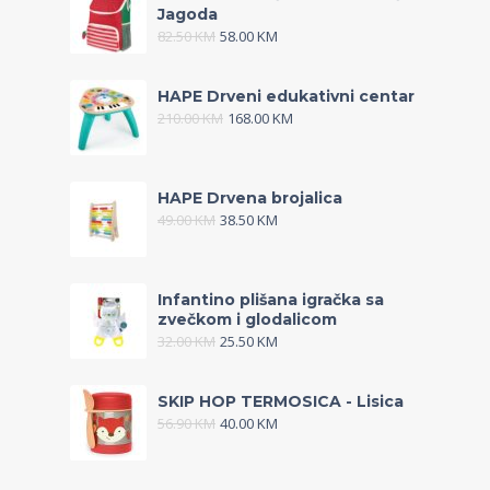
Jagoda
82.50
KM
58.00
KM
HAPE Drveni edukativni centar
210.00
KM
168.00
KM
HAPE Drvena brojalica
49.00
KM
38.50
KM
Infantino plišana igračka sa
zvečkom i glodalicom
32.00
KM
25.50
KM
SKIP HOP TERMOSICA - Lisica
56.90
KM
40.00
KM