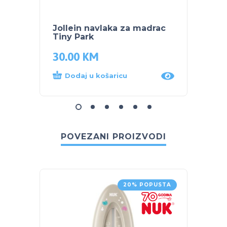
Jollein navlaka za madrac
Jolle
Tiny Park
Oatm
30.00
KM
34.9
Dodaj u košaricu
Dod
POVEZANI PROIZVODI
20% POPUSTA