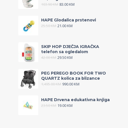
103.90
KM
83.00
KM
HAPE Glodalica prstenovi
25.50
KM
21.00
KM
SKIP HOP DJEČJA IGRAČKA
telefon sa ogledalom
42.00
KM
29.50
KM
PEG PEREGO BOOK FOR TWO
QUARTZ kolica za blizance
1,495.00
KM
990.00
KM
HAPE Drvena edukativna knjiga
23.50
KM
19.00
KM