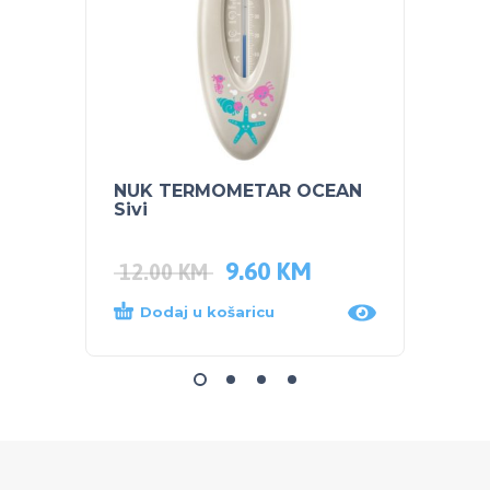
NUK TERMOMETAR OCEAN
MADR
Sivi
9.60
KM
33.0
12.00
KM
Dodaj u košaricu
Proč