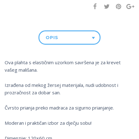
OPIS
Ova plahta s elastičnim uzorkom savršena je za krevet
vašeg mališana.
Izrađena od mekog žersej materijala, nudi udobnost i
prozračnost za dobar san.
Čvrsto prianja preko madraca za sigurno prianjanje.
Moderan i praktičan izbor za dječju sobu!
Dimenzije: 120×60 cm