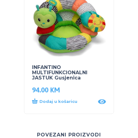
INFANTINO
INFAN
MULTIFUNKCIONALNI
Safari
JASTUK Gusjenica
94.00
KM
63.5
Dodaj u košaricu
Proč
POVEZANI PROIZVODI