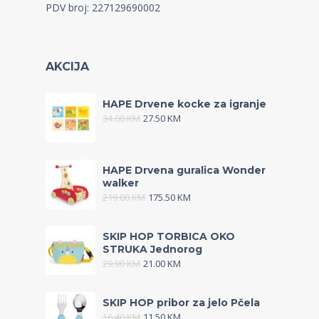
PDV broj: 227129690002
AKCIJA
HAPE Drvene kocke za igranje
34.00
KM
27.50
KM
HAPE Drvena guralica Wonder
walker
219.00
KM
175.50
KM
SKIP HOP TORBICA OKO
STRUKA Jednorog
29.90
KM
21.00
KM
SKIP HOP pribor za jelo Pčela
16.40
KM
11.50
KM