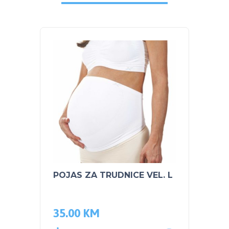
POJAS ZA TRUDNICE VEL. L
PEG P
Groun
LITHI
35.00
KM
930.