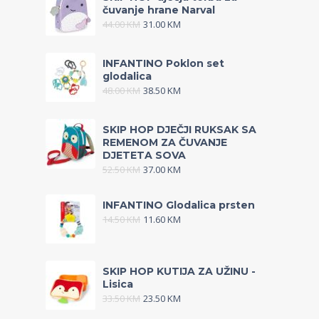
čuvanje hrane Narval
44.00
KM
31.00
KM
INFANTINO Poklon set
glodalica
48.00
KM
38.50
KM
SKIP HOP DJEČJI RUKSAK SA
REMENOM ZA ČUVANJE
DJETETA SOVA
52.50
KM
37.00
KM
INFANTINO Glodalica prsten
14.50
KM
11.60
KM
SKIP HOP KUTIJA ZA UŽINU -
Lisica
33.50
KM
23.50
KM