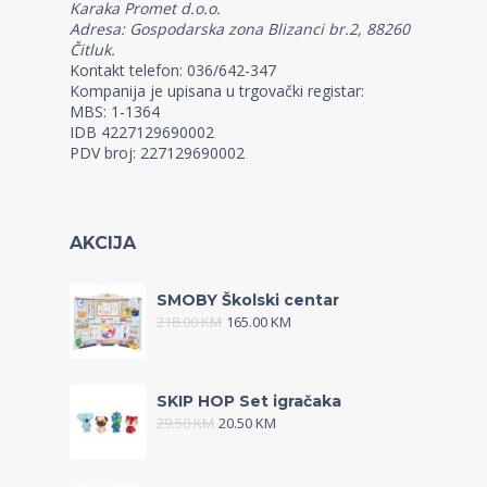
Karaka Promet d.o.o.
Adresa: Gospodarska zona Blizanci br.2, 88260
Čitluk.
Kontakt telefon: 036/642-347
Kompanija je upisana u trgovački registar:
MBS: 1-1364
IDB 4227129690002
PDV broj: 227129690002
AKCIJA
SMOBY Školski centar
218.00
KM
165.00
KM
SKIP HOP Set igračaka
29.50
KM
20.50
KM