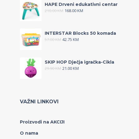
HAPE Drveni edukativni centar
210.00
KM
168.00
KM
INTERSTAR Blocks 50 komada
57.00
KM
42.75
KM
SKIP HOP Dječja igračka-Cikla
29.90
KM
21.00
KM
VAŽNI LINKOVI
Proizvodi na AKCIJI
O nama