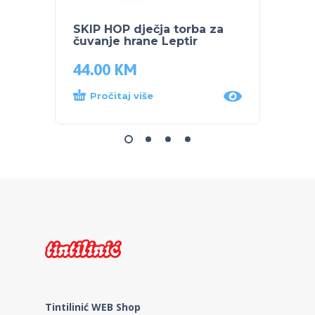
SKIP HOP dječja torba za
SKIP 
čuvanje hrane Leptir
čuvan
44.00
KM
44.0
Pročitaj više
Dod
Tintilinić WEB Shop