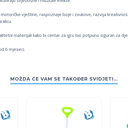
aktiviraju svjetlosne i muzičke efekte.
a motoričke vještine, raspoznaje boje i zvukove, razvija kreativnos
ralicu.
alitetni materijali kako bi centar za igru bio potpuno siguran za dje
od 6 mjeseci.
MOŽDA ĆE VAM SE TAKOĐER SVIDJETI…