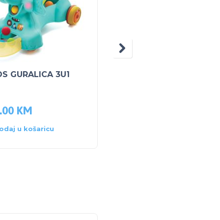
DS GURALICA 3U1
B KIDS SENSORY 3U1
n
ŠETALICA
.00
KM
145.00
KM
odaj u košaricu
Dodaj u košaricu