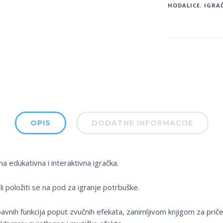
HODALICE
,
IGRA
OPIS
DODATNE INFORMACIJE
na edukativna i interaktivna igračka.
ili položiti se na pod za igranje potrbuške.
vnih funkcija poput zvučnih efekata, zanimljivom knjigom za priče