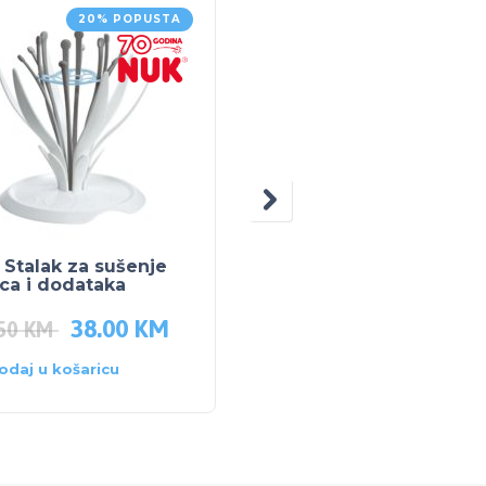
20% POPUSTA
Stalak za sušenje
PLEBANI PODLOGA ZA
ca i dodataka
VRTIĆ
38.00
KM
70.50
KM
.50
KM
odaj u košaricu
Dodaj u košaricu