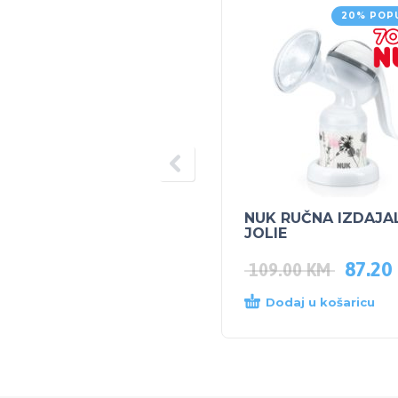
20% POP
NUK RUČNA IZDAJA
JOLIE
87.20
109.00
KM
Dodaj u košaricu