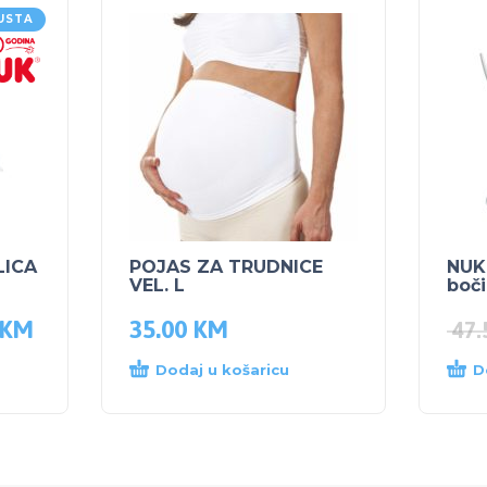
USTA
LICA
POJAS ZA TRUDNICE
NUK 
VEL. L
boči
KM
35.00
KM
47
Dodaj u košaricu
D