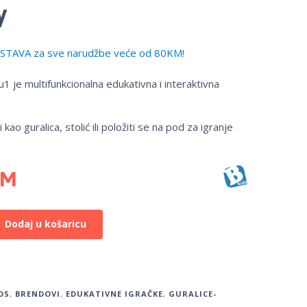
y
TAVA za sve narudžbe veće od 80KM!
u1 je multifunkcionalna edukativna i interaktivna
 kao guralica, stolić ili položiti se na pod za igranje
KM
Dodaj u košaricu
DS
,
BRENDOVI
,
EDUKATIVNE IGRAČKE
,
GURALICE-