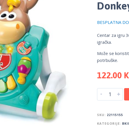
Donke
BESPLATNA DOS
Centar za igru 3
igračka.
Može se koristiti
potrbuške.
122.00
-
+
SKU:
22115155
KATEGORIJE:
BKI