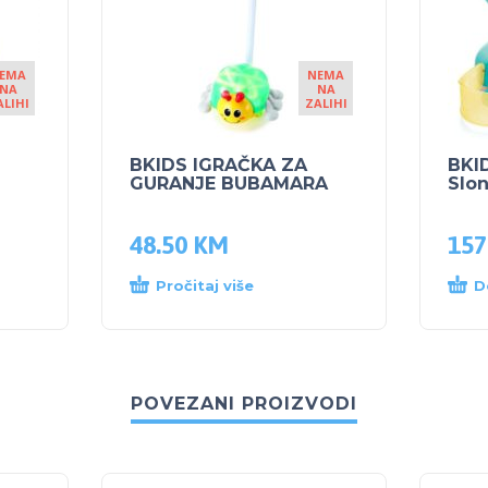
EMA
NEMA
NA
NA
ALIHI
ZALIHI
BKIDS IGRAČKA ZA
BKI
GURANJE BUBAMARA
Slo
48.50
KM
157
Pročitaj više
D
POVEZANI PROIZVODI