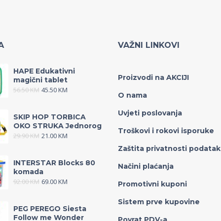
A
VAŽNI LINKOVI
HAPE Edukativni
Proizvodi na AKCIJI
magični tablet
56.50
KM
45.50
KM
O nama
Uvjeti poslovanja
SKIP HOP TORBICA
OKO STRUKA Jednorog
Troškovi i rokovi isporuke
29.90
KM
21.00
KM
Zaštita privatnosti podata
INTERSTAR Blocks 80
Načini plaćanja
komada
92.00
KM
69.00
KM
Promotivni kuponi
Sistem prve kupovine
PEG PEREGO Siesta
Follow me Wonder
Povrat PDV-a