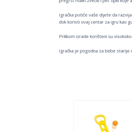
pregršt malih zvečki i pet tipki koje 
Igračka potiče vaše dijete da razvij
dok koristi ovaj centar za igru kao gu
Prilikom izrade korišteni su visokokv
Igračka je pogodna za bebe starije 