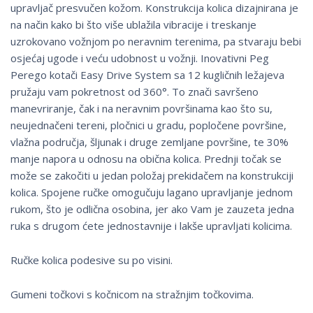
upravljač presvučen kožom. Konstrukcija kolica dizajnirana je
na način kako bi što više ublažila vibracije i treskanje
uzrokovano vožnjom po neravnim terenima, pa stvaraju bebi
osjećaj ugode i veću udobnost u vožnji. Inovativni Peg
Perego kotači Easy Drive System sa 12 kugličnih ležajeva
pružaju vam pokretnost od 360°. To znači savršeno
manevriranje, čak i na neravnim površinama kao što su,
neujednačeni tereni, pločnici u gradu, popločene površine,
vlažna područja, šljunak i druge zemljane površine, te 30%
manje napora u odnosu na obična kolica. Prednji točak se
može se zakočiti u jedan položaj prekidačem na konstrukciji
kolica. Spojene ručke omogučuju lagano upravljanje jednom
rukom, što je odlična osobina, jer ako Vam je zauzeta jedna
ruka s drugom ćete jednostavnije i lakše upravljati kolicima.
Ručke kolica podesive su po visini.
Gumeni točkovi s kočnicom na stražnjim točkovima.