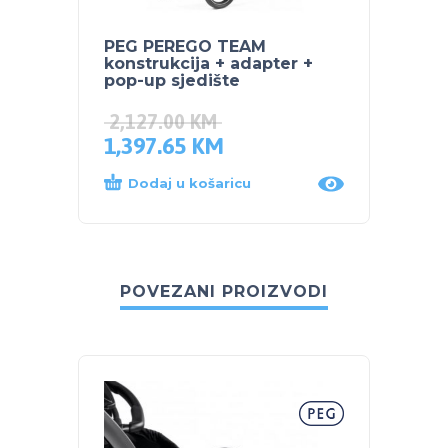
PEG PEREGO TEAM
konstrukcija + adapter +
pop-up sjedište
2,127.00
KM
1,397.65
KM
Dodaj u košaricu
POVEZANI PROIZVODI