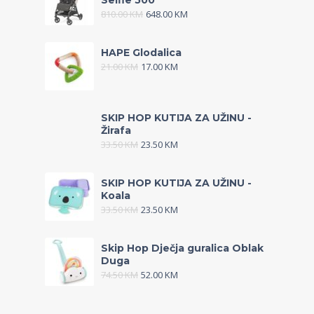
Selfie 500
810.00
KM
648.00
KM
HAPE Glodalica
21.00
KM
17.00
KM
SKIP HOP KUTIJA ZA UŽINU -
Žirafa
33.50
KM
23.50
KM
SKIP HOP KUTIJA ZA UŽINU -
Koala
33.50
KM
23.50
KM
Skip Hop Dječja guralica Oblak
Duga
74.50
KM
52.00
KM