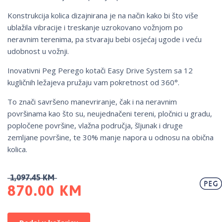
Konstrukcija kolica dizajnirana je na način kako bi što više
ublažila vibracije i treskanje uzrokovano vožnjom po
neravnim terenima, pa stvaraju bebi osjećaj ugode i veću
udobnost u vožnji.
Inovativni Peg Perego kotači Easy Drive System sa 12
kugličnih ležajeva pružaju vam pokretnost od 360°.
To znači savršeno manevriranje, čak i na neravnim
površinama kao što su, neujednačeni tereni, pločnici u gradu,
popločene površine, vlažna područja, šljunak i druge
zemljane površine, te 30% manje napora u odnosu na obična
kolica.
1,097.45
KM
870.00
KM