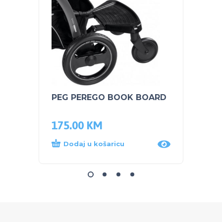
PEG PEREGO BOOK BOARD
SKIP 
Jedn
175.00
KM
59.5
Dodaj u košaricu
Dod