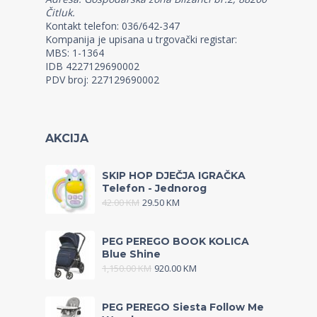
Čitluk.
Kontakt telefon: 036/642-347
Kompanija je upisana u trgovački registar:
MBS: 1-1364
IDB 4227129690002
PDV broj: 227129690002
AKCIJA
SKIP HOP DJEČJA IGRAČKA
Telefon - Jednorog
42.00
KM
29.50
KM
PEG PEREGO BOOK KOLICA
Blue Shine
1,150.00
KM
920.00
KM
PEG PEREGO Siesta Follow Me