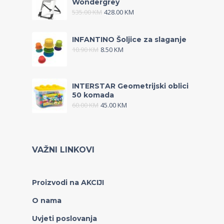
Wondergrey
535.00
KM
428.00
KM
INFANTINO Šoljice za slaganje
10.90
KM
8.50
KM
INTERSTAR Geometrijski oblici
50 komada
60.00
KM
45.00
KM
VAŽNI LINKOVI
Proizvodi na AKCIJI
O nama
Uvjeti poslovanja