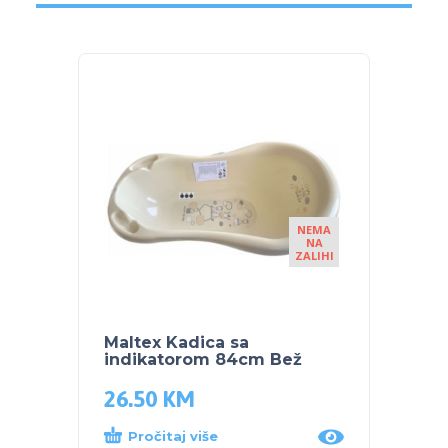
NEMA
NA
ZALIHI
Maltex Kadica sa
Malte
indikatorom 84cm Bež
indik
26.50
KM
26.5
Pročitaj više
Proč