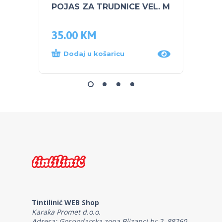
POJAS ZA TRUDNICE VEL. M
NUK s
Plava
35.00
KM
14.0
Dodaj u košaricu
Dod
Tintilinić WEB Shop
Karaka Promet d.o.o.
Adresa: Gospodarska zona Blizanci br.2, 88260