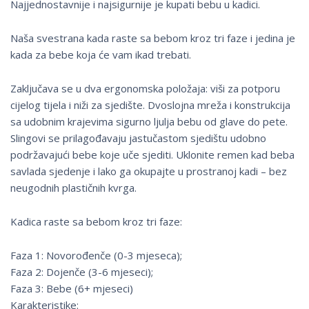
Najjednostavnije i najsigurnije je kupati bebu u kadici.
Naša svestrana kada raste sa bebom kroz tri faze i jedina je
kada za bebe koja će vam ikad trebati.
Zaključava se u dva ergonomska položaja: viši za potporu
cijelog tijela i niži za sjedište. Dvoslojna mreža i konstrukcija
sa udobnim krajevima sigurno ljulja bebu od glave do pete.
Slingovi se prilagođavaju jastučastom sjedištu udobno
podržavajući bebe koje uče sjediti. Uklonite remen kad beba
savlada sjedenje i lako ga okupajte u prostranoj kadi – bez
neugodnih plastičnih kvrga.
Kadica raste sa bebom kroz tri faze:
Faza 1: Novorođenče (0-3 mjeseca);
Faza 2: Dojenče (3-6 mjeseci);
Faza 3: Bebe (6+ mjeseci)
Karakteristike: