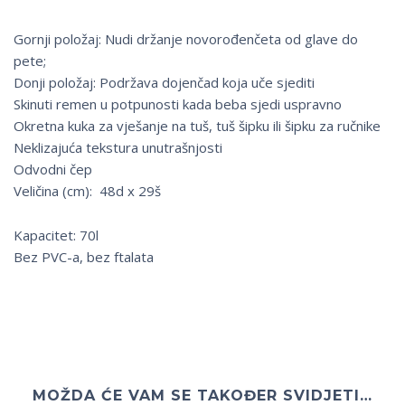
Gornji položaj: Nudi držanje novorođenčeta od glave do
pete;
Donji položaj: Podržava dojenčad koja uče sjediti
Skinuti remen u potpunosti kada beba sjedi uspravno
Okretna kuka za vješanje na tuš, tuš šipku ili šipku za ručnike
Neklizajuća tekstura unutrašnjosti
Odvodni čep
Veličina (cm): 48d x 29š
Kapacitet: 70l
Bez PVC-a, bez ftalata
MOŽDA ĆE VAM SE TAKOĐER SVIDJETI…