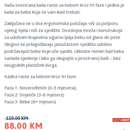
Naša svestrana kada raste sa bebom kroz tri faze i jedina je
kada za bebe koja će vam ikad trebati.
Zaključava se u dva ergonomska položaja: viši za potporu
cijelog tijela i niži za sjedište. Dvoslojna mreža i konstrukcija
sa udobnim krajevima sigurno ljulja bebu od glave do pete.
Slingovi se prilagođavaju jastučastom sjedištu udobno
podržavajući bebe koje uče sjediti. Uklonite remen kad beba
savlada sjedenje i lako ga okupajte u prostranoj kadi – bez
neugodnih plastičnih kvrga.
Kadica raste sa bebom kroz tri faze:
Faza 1: Novorođenče (0-3 mjeseca);
Faza 2: Dojenče (3-6 mjeseci);
Faza 3: Bebe (6+ mjeseci)
110.00
KM
88.00
KM