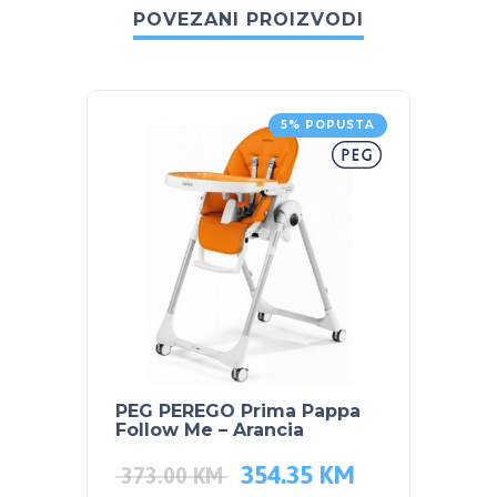
POVEZANI PROIZVODI
5% POPUSTA
PEG PEREGO Prima Pappa
SKIP 
Follow Me – Arancia
čuvan
354.35
KM
44.0
373.00
KM