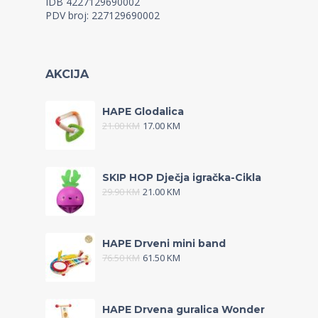
IDB 4227129690002
PDV broj: 227129690002
AKCIJA
HAPE Glodalica
21.00
KM
17.00
KM
SKIP HOP Dječja igračka-Cikla
29.90
KM
21.00
KM
HAPE Drveni mini band
76.50
KM
61.50
KM
HAPE Drvena guralica Wonder