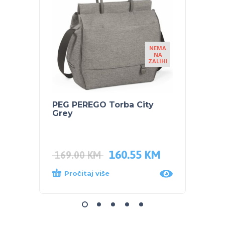
NEMA
NA
ZALIHI
PEG PEREGO Torba City
PEG P
Grey
LOUN
Grey
2,45
160.55
KM
1,96
169.00
KM
Pročitaj više
Dod