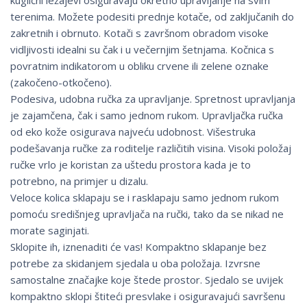
kuglični ležajevi osiguravaju okretno upravljanje na svim
terenima. Možete podesiti prednje kotače, od zaključanih do
zakretnih i obrnuto. Kotači s završnom obradom visoke
vidljivosti idealni su čak i u večernjim šetnjama. Kočnica s
povratnim indikatorom u obliku crvene ili zelene oznake
(zakočeno-otkočeno).
Podesiva, udobna ručka za upravljanje. Spretnost upravljanja
je zajamčena, čak i samo jednom rukom. Upravljačka ručka
od eko kože osigurava najveću udobnost. Višestruka
podešavanja ručke za roditelje različitih visina. Visoki položaj
ručke vrlo je koristan za uštedu prostora kada je to
potrebno, na primjer u dizalu.
Veloce kolica sklapaju se i rasklapaju samo jednom rukom
pomoću središnjeg upravljača na ručki, tako da se nikad ne
morate saginjati.
Sklopite ih, iznenaditi će vas! Kompaktno sklapanje bez
potrebe za skidanjem sjedala u oba položaja. Izvrsne
samostalne značajke koje štede prostor. Sjedalo se uvijek
kompaktno sklopi štiteći presvlake i osiguravajući savršenu