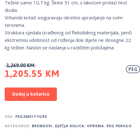
Težine samo 10,7 kg. Širine 51 cm, s lakoćom prolazi test
dizala.
Vrhunski kotači osiguravaju okretno upravljanje na svim
terenima.
Struktura sjedala izrađenog od fleksibilnog materijala, jamči
ekstremnu udobnost od rođenja dok dijete ne dosegne 22
kg težine. Naslon se naslanja u različitim položajima.
1,269.00
KM
1,205.55
KM
Dodaj u košaricu
SKU:
PEG260CITYGRE
KATEGORIJE:
BRENDOVI
,
DJEČJA KOLICA
,
OPREMA
,
PEG PEREGO