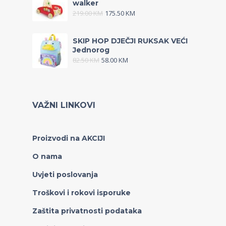
walker
219.00
KM
175.50
KM
SKIP HOP DJEČJI RUKSAK VEĆI
Jednorog
82.50
KM
58.00
KM
VAŽNI LINKOVI
Proizvodi na AKCIJI
O nama
Uvjeti poslovanja
Troškovi i rokovi isporuke
Zaštita privatnosti podataka