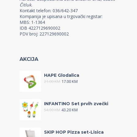
Čitluk.
Kontakt telefon: 036/642-347
Kompanija je upisana u trgovački registar:
MBS: 1-1364
IDB 4227129690002
PDV broj: 227129690002
AKCIJA
HAPE Glodalica
21.00
KM
17.00
KM
INFANTINO Set prvih zvečki
54.00
KM
43.20
KM
SKIP HOP Pizza set-Lisica