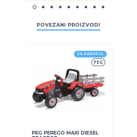
POVEZANI PROIZVODI
5% POPUSTA
PEG PEREGO MAXI DIESEL
NUK s