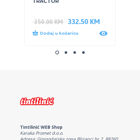
TRACTOR
Plava
332.50
KM
350.00
KM
14.0
Dodaj u košaricu
Dod
Tintilinić WEB Shop
Karaka Promet d.o.o.
Adresa: Gospodarska zona Blizanci br.2, 88260