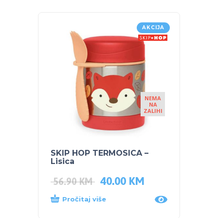
AKCIJA
NEMA
NA
ZALIHI
SKIP HOP TERMOSICA –
SKIP 
Lisica
Lisica
40.00
KM
54.0
56.90
KM
Pročitaj više
Proč