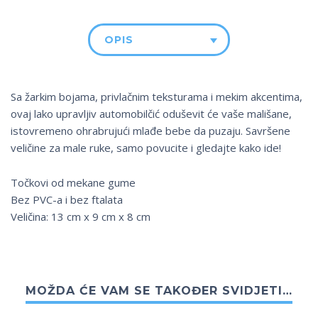
OPIS
Sa žarkim bojama, privlačnim teksturama i mekim akcentima,
ovaj lako upravljiv automobilčić oduševit će vaše mališane,
istovremeno ohrabrujući mlađe bebe da puzaju. Savršene
veličine za male ruke, samo povucite i gledajte kako ide!
Točkovi od mekane gume
Bez PVC-a i bez ftalata
Veličina: 13 cm x 9 cm x 8 cm
MOŽDA ĆE VAM SE TAKOĐER SVIDJETI…