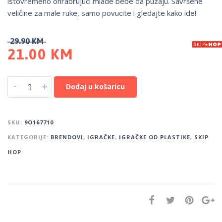
istovremeno ohrabrujući mlađe bebe da puzaju. Savršene
veličine za male ruke, samo povucite i gledajte kako ide!
29.90
KM
21.00
KM
-
+
Dodaj u košaricu
SKU:
9O167710
KATEGORIJE:
BRENDOVI
,
IGRAČKE
,
IGRAČKE OD PLASTIKE
,
SKIP
HOP