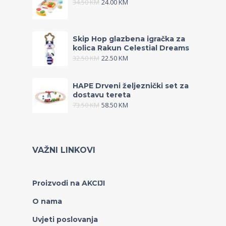
34.50
KM
24.00
KM
Skip Hop glazbena igračka za
kolica Rakun Celestial Dreams
32.50
KM
22.50
KM
HAPE Drveni željeznički set za
dostavu tereta
73.50
KM
58.50
KM
VAŽNI LINKOVI
Proizvodi na AKCIJI
O nama
Uvjeti poslovanja