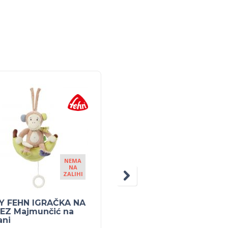
NEMA
NA
ZALIHI
Y FEHN IGRAČKA NA
NUK set glodalica
EZ Majmunčić na
hlađena – Plava
ani