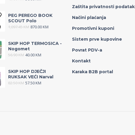
Zaštita privatnosti podata
PEG PEREGO BOOK
Načini plaćanja
SCOUT Polo
1,097.45
KM
870.00
KM
Promotivni kuponi
Sistem prve kupovine
SKIP HOP TERMOSICA -
Nogomet
Povrat PDV-a
56.90
KM
40.00
KM
Kontakt
SKIP HOP DJEČJI
Karaka B2B portal
RUKSAK VEĆI Narval
82.50
KM
57.50
KM