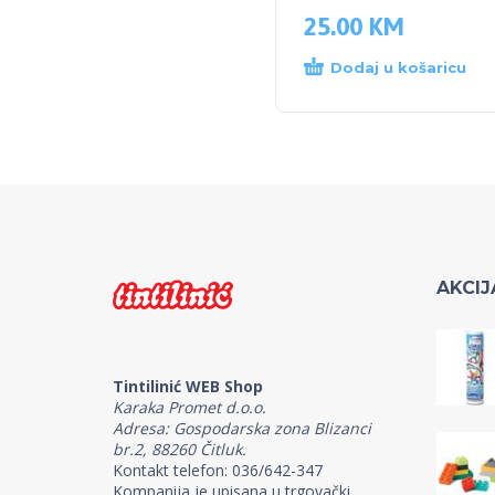
25.00
KM
Dodaj u košaricu
AKCIJ
Tintilinić WEB Shop
Karaka Promet d.o.o.
Adresa: Gospodarska zona Blizanci
br.2, 88260 Čitluk.
Kontakt telefon: 036/642-347
Kompanija je upisana u trgovački