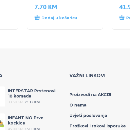
7.70
KM
41.
Dodaj u košaricu
P
A
VAŽNI LINKOVI
INTERSTAR Prstenovi
Proizvodi na AKCIJI
18 komada
33.50
KM
25.12
KM
O nama
Uvjeti poslovanja
INFANTINO Prve
kockice
Troškovi i rokovi isporuke
45.00
KM
36.00
KM