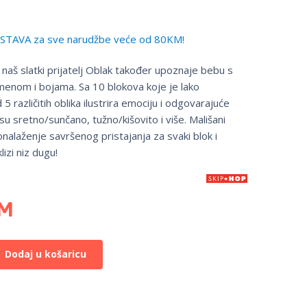
TAVA za sve narudžbe veće od 80KM!
 naš slatki prijatelj Oblak također upoznaje bebu s
enom i bojama. Sa 10 blokova koje je lako
d 5 različitih oblika ilustrira emociju i odgovarajuće
su sretno/sunčano, tužno/kišovito i više. Mališani
nalaženje savršenog pristajanja za svaki blok i
lizi niz dugu!
M
Dodaj u košaricu