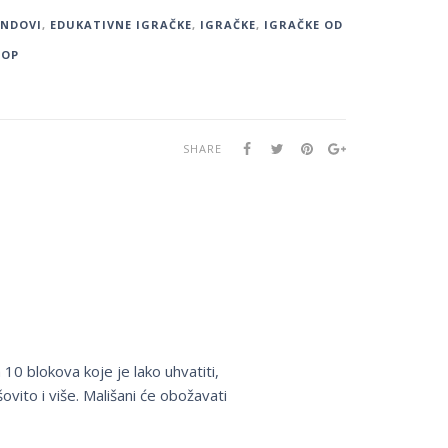
ENDOVI
,
EDUKATIVNE IGRAČKE
,
IGRAČKE
,
IGRAČKE OD
HOP
SHARE
0 blokova koje je lako uhvatiti,
ovito i više. Mališani će obožavati