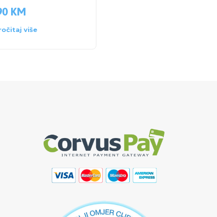
90
KM
14.00
KM
ročitaj više
Dodaj u košaricu