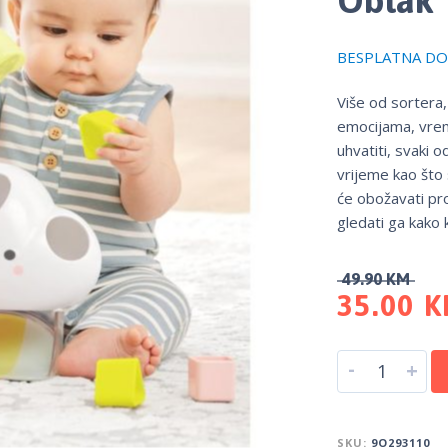
BESPLATNA DOS
Više od sortera,
emocijama, vrem
uhvatiti, svaki o
vrijeme kao što 
će obožavati pro
gledati ga kako k
49.90
KM
35.00
K
-
+
SKU:
9O293110