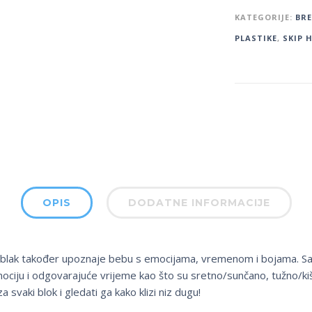
KATEGORIJE:
BR
PLASTIKE
,
SKIP 
OPIS
DODATNE INFORMACIJE
j Oblak također upoznaje bebu s emocijama, vremenom i bojama. Sa 1
a emociju i odgovarajuće vrijeme kao što su sretno/sunčano, tužno/kiš
svaki blok i gledati ga kako klizi niz dugu!