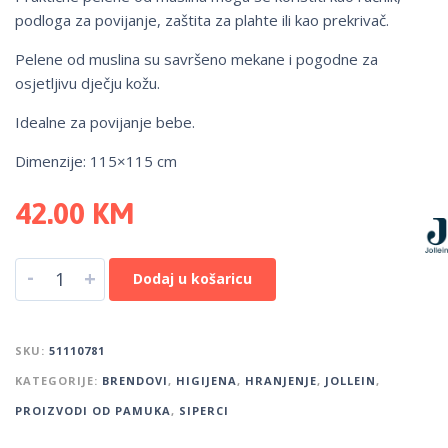
podloga za povijanje, zaštita za plahte ili kao prekrivač.
Pelene od muslina su savršeno mekane i pogodne za
osjetljivu dječju kožu.
Idealne za povijanje bebe.
Dimenzije: 115×115 cm
42.00
KM
-
+
Dodaj u košaricu
SKU:
51110781
KATEGORIJE:
BRENDOVI
,
HIGIJENA
,
HRANJENJE
,
JOLLEIN
,
PROIZVODI OD PAMUKA
,
SIPERCI