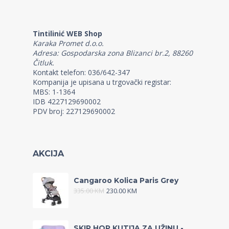
Tintilinić WEB Shop
Karaka Promet d.o.o.
Adresa: Gospodarska zona Blizanci br.2, 88260
Čitluk.
Kontakt telefon: 036/642-347
Kompanija je upisana u trgovački registar:
MBS: 1-1364
IDB 4227129690002
PDV broj: 227129690002
AKCIJA
Cangaroo Kolica Paris Grey
335.00
KM
230.00
KM
SKIP HOP KUTIJA ZA UŽINU -