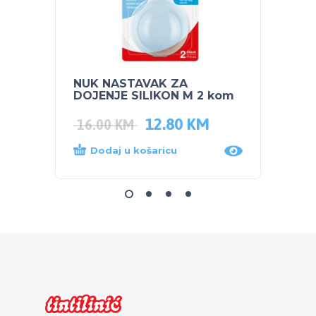
NUK NASTAVAK ZA
NUK S
DOJENJE SILIKON M 2 kom
bočic
12.80
KM
16.00
KM
47.5
Dodaj u košaricu
Dod