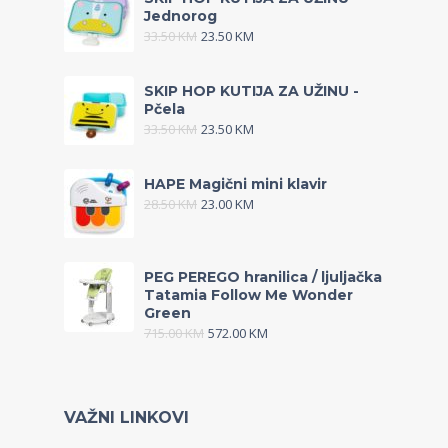
Jednorog
33.50
KM
23.50
KM
SKIP HOP KUTIJA ZA UŽINU -
Pčela
33.50
KM
23.50
KM
HAPE Magični mini klavir
28.50
KM
23.00
KM
PEG PEREGO hranilica / ljuljačka
Tatamia Follow Me Wonder
Green
715.00
KM
572.00
KM
VAŽNI LINKOVI