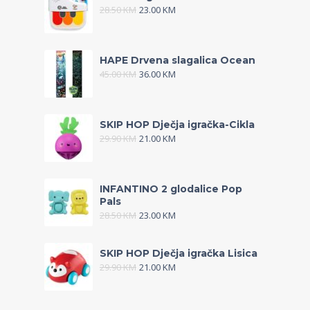
28.50
KM
23.00
KM
HAPE Drvena slagalica Ocean
45.00
KM
36.00
KM
SKIP HOP Dječja igračka-Cikla
29.90
KM
21.00
KM
INFANTINO 2 glodalice Pop
Pals
28.50
KM
23.00
KM
SKIP HOP Dječja igračka Lisica
29.90
KM
21.00
KM