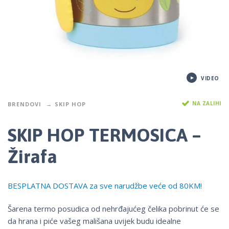
VIDEO
NA ZALIHI
BRENDOVI
SKIP HOP
SKIP HOP TERMOSICA –
Žirafa
BESPLATNA DOSTAVA za sve narudžbe veće od 80KM!
Šarena termo posudica od nehrđajućeg čelika pobrinut će se
da hrana i piće vašeg mališana uvijek budu idealne