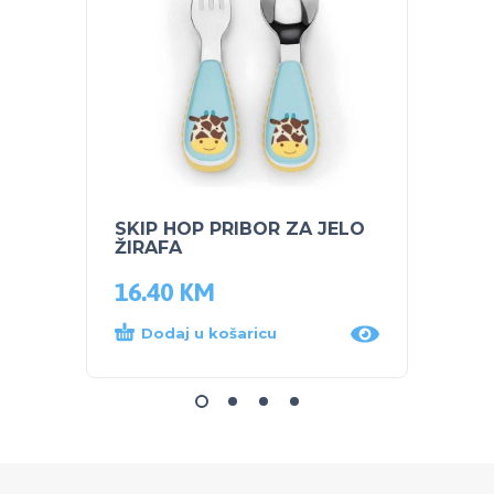
SKIP HOP PRIBOR ZA JELO
SKIP 
ŽIRAFA
čuvan
16.40
KM
44.0
Dodaj u košaricu
Dod