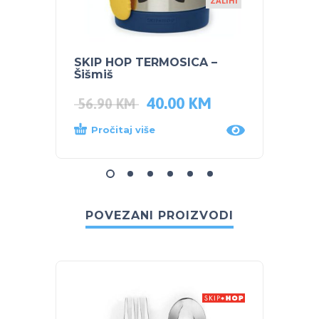
ZALIHI
SKIP HOP TERMOSICA –
SKIP 
Šišmiš
Sova
40.00
KM
56.90
KM
56.9
Pročitaj više
Proč
POVEZANI PROIZVODI