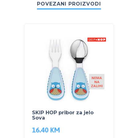
POVEZANI PROIZVODI
NEMA
NA
ZALIHI
SKIP HOP pribor za jelo
NUK S
Sova
bočic
16.40
KM
47.5