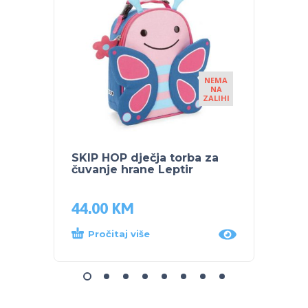
NEMA
NA
ZALIHI
SKIP HOP dječja torba za
SKIP 
čuvanje hrane Leptir
SA RE
djetet
44.00
KM
52.5
Pročitaj više
Dod