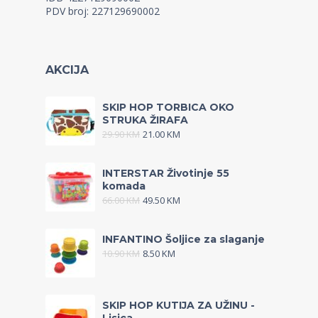
PDV broj: 227129690002
AKCIJA
SKIP HOP TORBICA OKO
STRUKA ŽIRAFA
29.90
KM
21.00
KM
INTERSTAR Životinje 55
komada
66.00
KM
49.50
KM
INFANTINO Šoljice za slaganje
10.90
KM
8.50
KM
SKIP HOP KUTIJA ZA UŽINU -