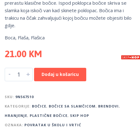
prerastu klasične bočice. Ispod poklopca bočice skriva se
slamka koja iskoči van kad skinete poklopac. Bočica ima i
trakicu na čičak zahvaljujući kojoj bočicu možete objesiti bilo
gdje.
Boca, Flaša, Flašica
21.00
KM
-
+
Dodaj u košaricu
SKU:
9N567510
KATEGORIJE:
BOČICE
,
BOČICE SA SLAMČICOM
,
BRENDOVI
,
HRANJENJE
,
PLASTIČNE BOČICE
,
SKIP HOP
OZNAKA:
POVRATAK U ŠKOLU I VRTIĆ