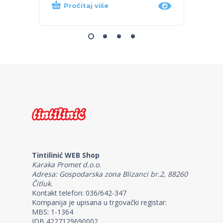
Pročitaj više
Dod
Tintilinić WEB Shop
Karaka Promet d.o.o.
Adresa: Gospodarska zona Blizanci br.2, 88260
Čitluk.
Kontakt telefon: 036/642-347
Kompanija je upisana u trgovački registar:
MBS: 1-1364
IDB 4227129690002