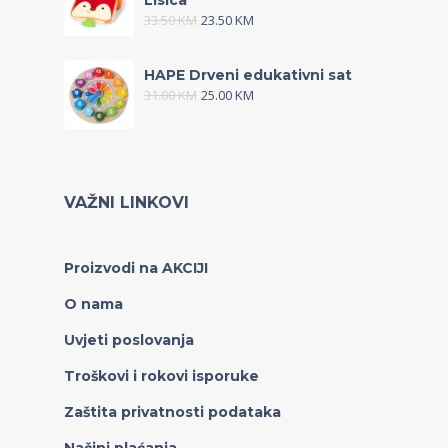
Lisica
33.50
KM
23.50
KM
HAPE Drveni edukativni sat
31.00
KM
25.00
KM
VAŽNI LINKOVI
Proizvodi na AKCIJI
O nama
Uvjeti poslovanja
Troškovi i rokovi isporuke
Zaštita privatnosti podataka