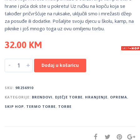
hrane i pića dok ste u pokretu! Uz ručku na kopču koja se
također pričvršćuje na ruksake, uključili smo i mrežasti džep
za posuđe ili dodatke. Pošaljite svoju djecu u školu, kamp, ​​na
piknike i još mnogo toga uz ovu omiljenu torbu.
32.00
KM
-
+
Dodaj u košaricu
SKU:
9R256910
KATEGORIJE:
BRENDOVI
,
DJEČJE TORBE
,
HRANJENJE
,
OPREMA
,
SKIP HOP
,
TERMO TORBE
,
TORBE