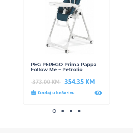
PEG PEREGO Prima Pappa
SKIP 
Follow Me – Petrolio
čuvan
354.35
KM
44.0
373.00
KM
Dodaj u košaricu
Dod