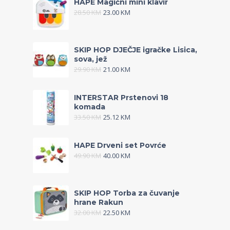
HAPE Magični mini klavir
28.50
KM
23.00
KM
SKIP HOP DJEČJE igračke Lisica,
sova, jež
29.90
KM
21.00
KM
INTERSTAR Prstenovi 18
komada
33.50
KM
25.12
KM
HAPE Drveni set Povrće
49.90
KM
40.00
KM
SKIP HOP Torba za čuvanje
hrane Rakun
32.00
KM
22.50
KM