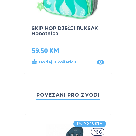
SKIP HOP DJEČJI RUKSAK
Skip 
Hobotnica
slamk
Hobot
59.50
KM
24.5
Dodaj u košaricu
Dod
POVEZANI PROIZVODI
5% POPUSTA